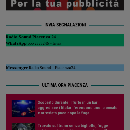
INVIA SEGNALAZIONI
Radio Sound Piacenza 24
WhatsApp
333 7575246 –
Invia
Messenger
Radio Sound
–
Piacenza24
ULTIMA ORA PIACENZA
Scoperto durante il furto in un bar
aggredisce i titolari ferendone uno: bloccato
e arrestato poco dopo la fuga
Trovato sul treno senza biglietto, fugge