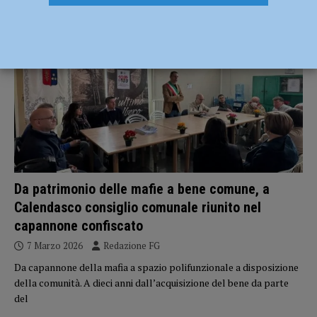
POLITICA
Da patrimonio delle mafie a bene comune, a
Calendasco consiglio comunale riunito nel
capannone confiscato
7 Marzo 2026
Redazione FG
Da capannone della mafia a spazio polifunzionale a disposizione
della comunità. A dieci anni dall’acquisizione del bene da parte
del