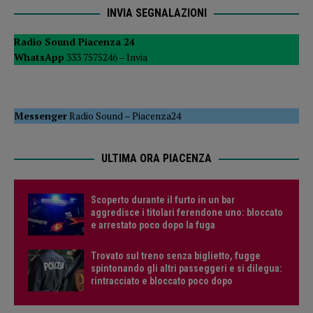
INVIA SEGNALAZIONI
Radio Sound Piacenza 24
WhatsApp
333 7575246 –
Invia
Messenger
Radio Sound
–
Piacenza24
ULTIMA ORA PIACENZA
Scoperto durante il furto in un bar
aggredisce i titolari ferendone uno: bloccato
e arrestato poco dopo la fuga
Trovato sul treno senza biglietto, fugge
spintonando gli altri passeggeri e si dilegua:
rintracciato e bloccato poco dopo