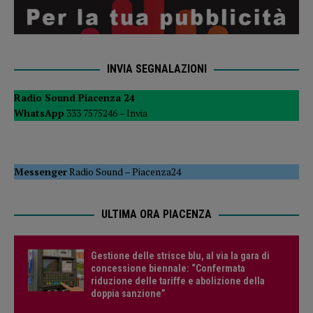
INVIA SEGNALAZIONI
Radio Sound Piacenza 24
WhatsApp
333 7575246 –
Invia
Messenger
Radio Sound
–
Piacenza24
ULTIMA ORA PIACENZA
Gestione delle strisce blu, al via la gara di
concessione biennale: “Confermata
riduzione delle tariffe e abolizione della
doppia sanzione”