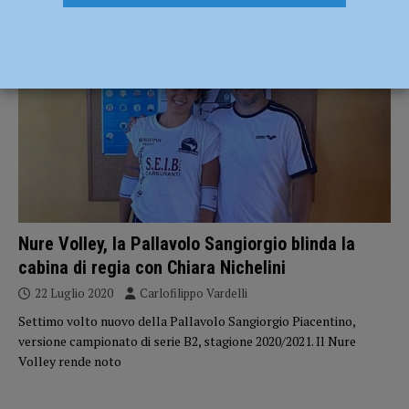
SPORT
Nure Volley, la Pallavolo Sangiorgio blinda la
cabina di regia con Chiara Nichelini
22 Luglio 2020
Carlofilippo Vardelli
Settimo volto nuovo della Pallavolo Sangiorgio Piacentino,
versione campionato di serie B2, stagione 2020/2021. Il Nure
Volley rende noto