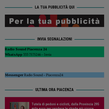
LA TUA PUBBLICITÀ QUI
INVIA SEGNALAZIONI
Radio Sound Piacenza 24
WhatsApp
333 7575246 –
Invia
Messenger
Radio Sound
–
Piacenza24
ULTIMA ORA PIACENZA
Tutela di pedoni e ciclisti, dalla Provincia 295
mila euro per rendere le strade più sicure