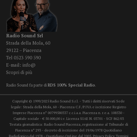
Radio Sound Srl
Strada della Mola, 60
29122 – Piacenza
Tel 0523 590 590
E-mail:
info@
Scopri di più
Radio Sound fa parte di
RDS 100% Special Radio
.
Copyright © 1999/2025 Radio Sound S.r.l. - Tutti i diritti riservati Sede
legale: Strada della Mola, 60 - Piacenza C.F./P.IVA e iscrizione Registro
Imprese Piacenza n° 00799580337 c.c.i.a.a. Piacenza n. r.e.a. 108530 -
Capitale sociale - € 50.000,00 i.v. Licenza SIAE N. 03701 - SCF 862/03
Testata giornalistica: Radio Sound Piacenza, registrazione al Tribunale di
Piacenza n° 293 - decreto di iscrizione del 19/06/1978 Quotidiano
Radiofonico dal 1978 - Quotidiano OnLine dal 2005.
Privacy Policy
Termini