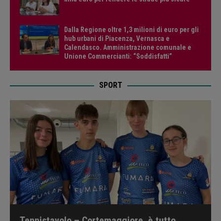
Dalla Regione oltre 1,3 milioni di euro per gli
hub urbani di Piacenza, Vernasca e
Calendasco. Amministrazione comunale e
Unione Commercianti: “Soddisfatti”
SPORT
Tennistavolo – Cortemaggiore, è tutto