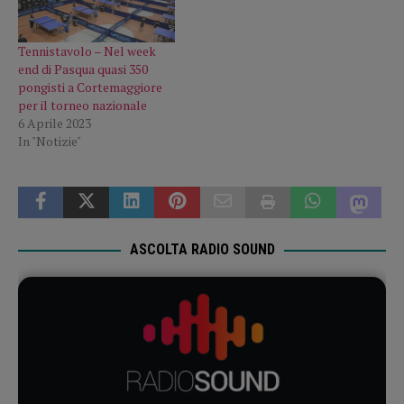
Tennistavolo – Nel week
end di Pasqua quasi 350
pongisti a Cortemaggiore
per il torneo nazionale
6 Aprile 2023
In "Notizie"
ASCOLTA RADIO SOUND