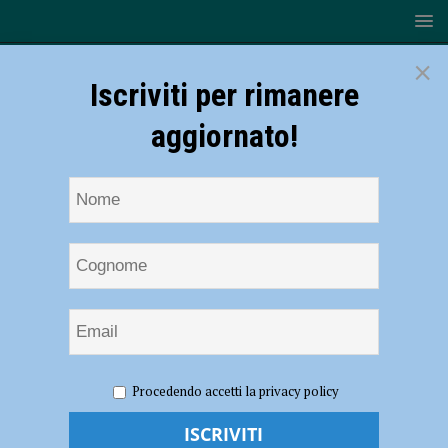
×
Iscriviti per rimanere
aggiornato!
HOME
NOTIZIE
SPORT
Tennistavolo: oltre 300
Procedendo accetti la privacy policy
partecipanti per l’Open Nazionale di Cortemaggore
Tennistavolo: oltre 300 partecipanti per