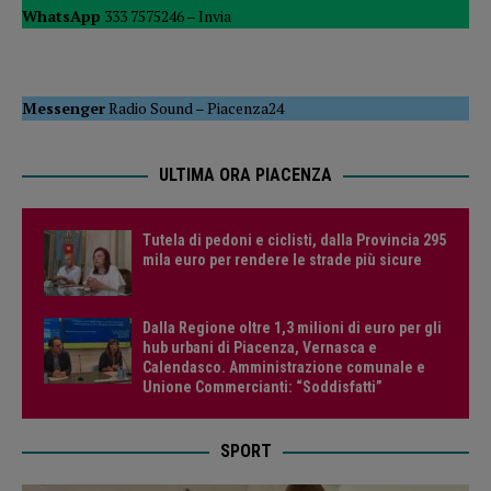
WhatsApp
333 7575246 –
Invia
Messenger
Radio Sound
–
Piacenza24
ULTIMA ORA PIACENZA
Tutela di pedoni e ciclisti, dalla Provincia 295
mila euro per rendere le strade più sicure
Dalla Regione oltre 1,3 milioni di euro per gli
hub urbani di Piacenza, Vernasca e
Calendasco. Amministrazione comunale e
Unione Commercianti: “Soddisfatti”
SPORT