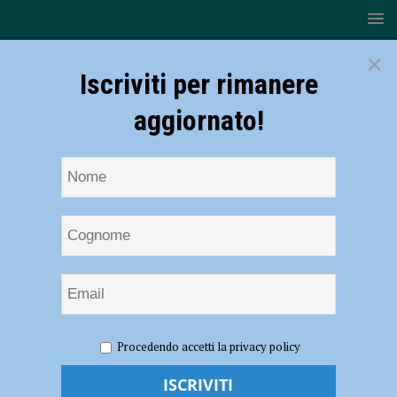
×
Iscriviti per rimanere
aggiornato!
HOME
NOTIZIE
ATTUALITÀ
Testimoni di Geova,
Procedendo accetti la privacy policy
ad aprile due appuntamenti speciali: “Per non perdere la speranza”
Testimoni di Geova, ad aprile due