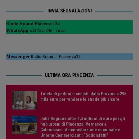
INVIA SEGNALAZIONI
Radio Sound Piacenza 24
WhatsApp
333 7575246 –
Invia
Messenger
Radio Sound
–
Piacenza24
ULTIMA ORA PIACENZA
Tutela di pedoni e ciclisti, dalla Provincia 295
mila euro per rendere le strade più sicure
Dalla Regione oltre 1,3 milioni di euro per gli
hub urbani di Piacenza, Vernasca e
Calendasco. Amministrazione comunale e
Unione Commercianti: “Soddisfatti”