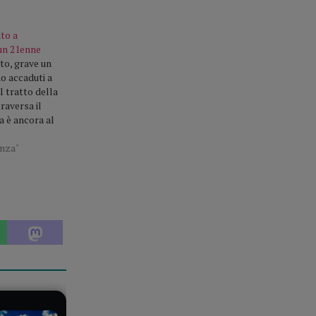
to a
 un 21enne
to, grave un
no accaduti a
l tratto della
raversa il
a è ancora al
ia locale
. Il giovane
enza"
o quando una
olta. Le sue
apparse subito