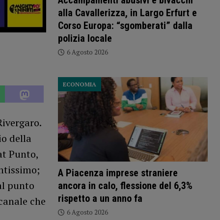
Accampamenti abusivi e bivacchi
alla Cavallerizza, in Largo Erfurt e
Corso Europa: “sgomberati” dalla
polizia locale
6 Agosto 2026
ECONOMIA
Rivergaro.
o della
at Punto,
ntissimo;
A Piacenza imprese straniere
al punto
ancora in calo, flessione del 6,3%
rispetto a un anno fa
 canale che
6 Agosto 2026