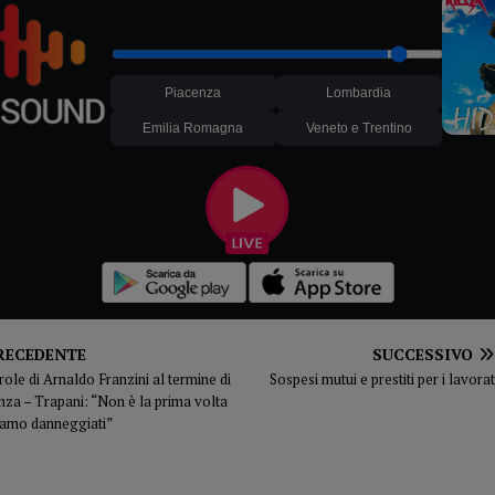
Piacenza
Lombardia
Emilia Romagna
Veneto e Trentino
RECEDENTE
SUCCESSIVO
role di Arnaldo Franzini al termine di
Sospesi mutui e prestiti per i lavor
nza – Trapani: “Non è la prima volta
iamo danneggiati”