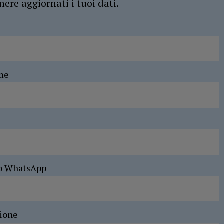
ere aggiornati i tuoi dati.
me
o WhatsApp
sione