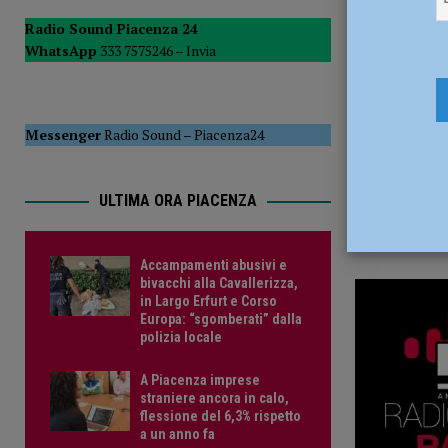
9 Giugno 2
CRONACA PIACENZA
Radio Sound Piacenza 24
WhatsApp
333 7575246 –
Invia
[ 5 Agosto 2026 ]
Tutela di pedoni e ciclisti, dalla Provinc
[ 6 Agosto 2026 ]
Accampamenti abusivi e bivacchi alla Cav
CRONACA PIACENZA
Messenger
Radio Sound
–
Piacenza24
ULTIMA ORA PIACENZA
Accampamenti abusivi e
bivacchi alla Cavallerizza,
in Largo Erfurt e Corso
Europa: “sgomberati” dalla
polizia locale
A Piacenza imprese
straniere ancora in calo,
flessione del 6,3% rispetto
a un anno fa