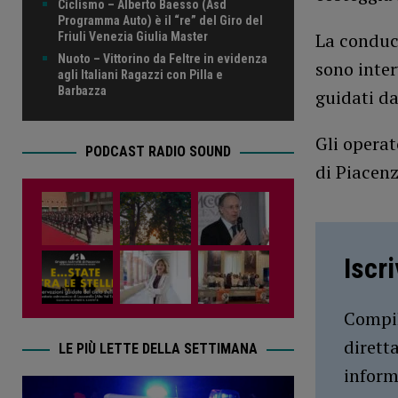
Ciclismo – Alberto Baesso (Asd
Programma Auto) è il “re” del Giro del
La conduce
Friuli Venezia Giulia Master
Nuoto – Vittorino da Feltre in evidenza
sono inter
agli Italiani Ragazzi con Pilla e
Barbazza
guidati d
Gli operat
PODCAST RADIO SOUND
di Piacenz
Iscr
Compil
dirett
LE PIÙ LETTE DELLA SETTIMANA
inform