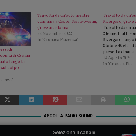
Travolta da un’auto mentre
Travolto da un’au
cammina a Castel San Giovanni,
Rivergaro, grave
grave una donna
Travolto da un'au
22 Novembre 2022
21enne. I fatti so
In "Cronaca Piacenza"
Rivergaro, lungo i
Statale 45 che att
essi di
paese. La dinamic
donna di 65 anni
vaglio della poliz
14 Agosto 2020
auto lungo la
Unione Valtrebbia
In "Cronaca Piac
 sul colpo
stava camminand
vettura lo ha trav
acenza"
condizioni sono 
molto…
ASCOLTA RADIO SOUND
Seleziona il canale...