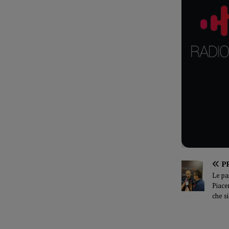
P
Le pa
Piace
che s