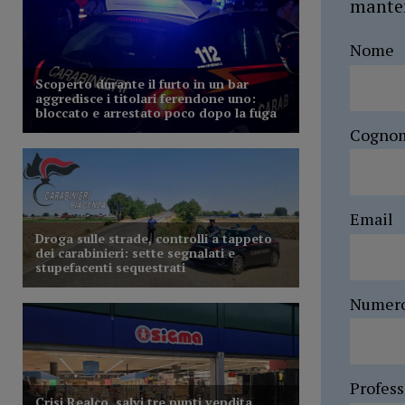
manten
Nome
Cogno
Email
Numer
Profes