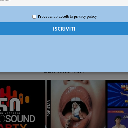
019
Redazione FG
Cronaca Piacenza
ia 295 mila euro per rendere le strade più sicure
ATTUALITÀ
Procedendo accetti la privacy policy
allerizza, in Largo Erfurt e Corso Europa: “sgomberati” dalla polizia locale
RADIO SOUND PARTY