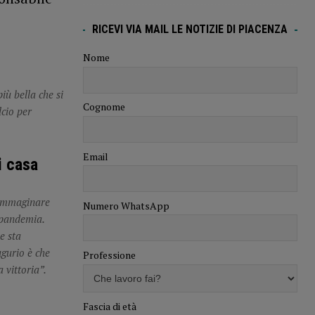
RICEVI VIA MAIL LE NOTIZIE DI PIACENZA
Nome
iù bella che si
Cognome
lcio per
Email
i casa
 immaginare
Numero WhatsApp
 pandemia.
e sta
ugurio è che
Professione
 vittoria”.
Fascia di età