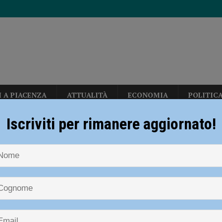
I A PIACENZA
ATTUALITÀ
ECONOMIA
POLITIC
diera bianca”, Piacenza rilancia la campagna nazionale di Anci e Presidenza
Iscriviti per rimanere aggiornato!
NOTIZIE
SPORT
CALCIO
Trofeo Beghi – Presentata la 34es
ia 295 mila euro per rendere le strade più sicure
ATTUALITÀ
il Torneo Femminile
per gli hub urbani di Piacenza, Vernasca e Calendasco. Amministrazione
Beghi – Presentata la 34esima ediz
TICA
che il Torneo Femminile
i fondi per il Distretto di Ponente”
POLITICA
eti, due milioni di euro per rendere più sicura la stazione di Piacenza”