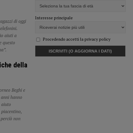
Interesse principale
agazzi di oggi
elefonini.
o aiuti a
Procedendo accetti la privacy policy
re questo
na”.
iche della
torneo Beghi e
ue anni hanno
 aiuto
 piacentino,
i perciò non