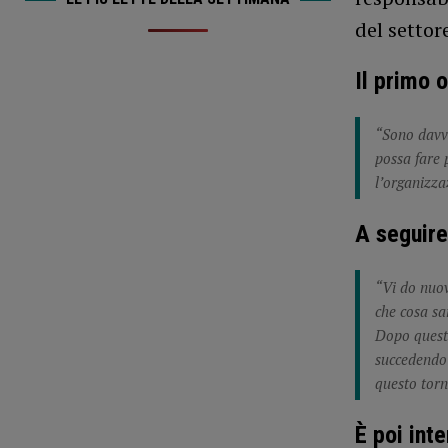
del settor
Il primo 
“Sono davve
possa fare p
l’organizza
A seguire 
“Vi do nuo
che cosa sa
Dopo quest’
succedendo 
questo torn
È poi int