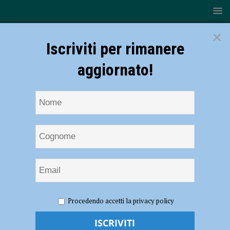
×
Iscriviti per rimanere
aggiornato!
HOME
NOTIZIE
ATTUALITÀ
Tutto pronto per
Procedendo accetti la privacy policy
“Periferie”, primo evento del comitato Unacittà in memoria di
Francesco Cacciatore