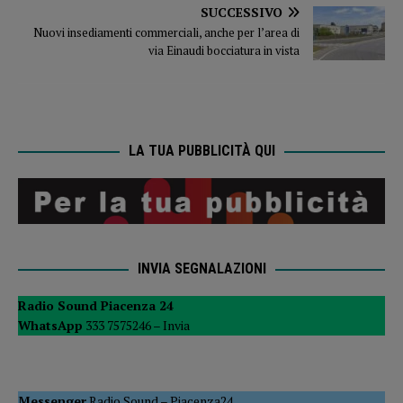
SUCCESSIVO
Nuovi insediamenti commerciali, anche per l’area di
via Einaudi bocciatura in vista
LA TUA PUBBLICITÀ QUI
INVIA SEGNALAZIONI
Radio Sound Piacenza 24
WhatsApp
333 7575246 –
Invia
Messenger
Radio Sound
–
Piacenza24