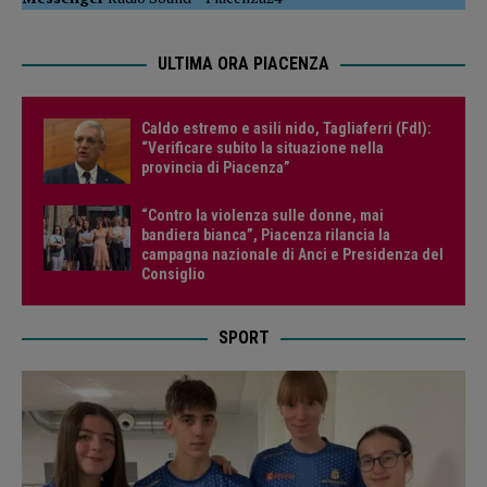
ULTIMA ORA PIACENZA
Caldo estremo e asili nido, Tagliaferri (FdI):
“Verificare subito la situazione nella
provincia di Piacenza”
“Contro la violenza sulle donne, mai
bandiera bianca”, Piacenza rilancia la
campagna nazionale di Anci e Presidenza del
Consiglio
SPORT