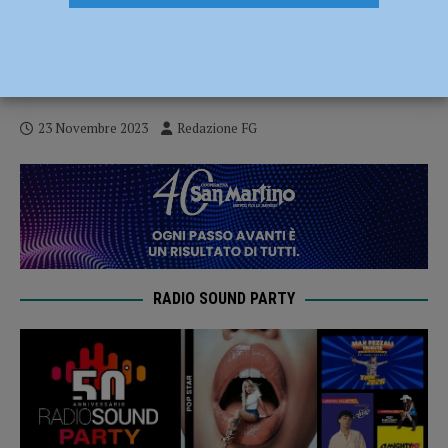
Tutto pronto per “Periferie”, primo
evento del comitato Unacittà in memoria
di Francesco Cacciatore
23 Novembre 2023
Redazione FG
RADIO SOUND PARTY