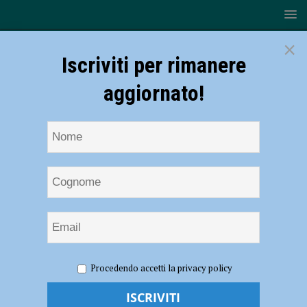
×
Iscriviti per rimanere
aggiornato!
HOME
NOTIZIE
POLITICA
Nuovi insediamenti
Procedendo accetti la privacy policy
commerciali, anche per l’area di via Einaudi bocciatura in vista
Nuovi insediamenti commerciali, anche