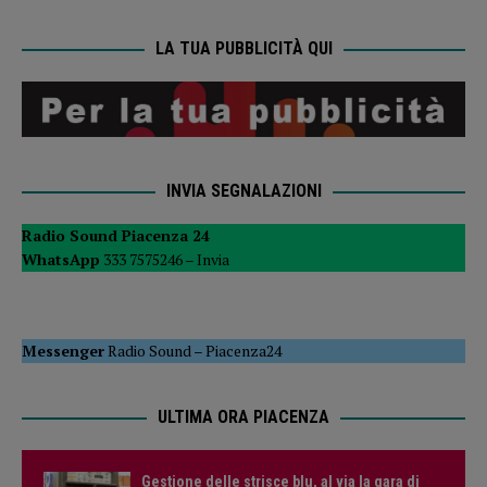
LA TUA PUBBLICITÀ QUI
INVIA SEGNALAZIONI
Radio Sound Piacenza 24
WhatsApp
333 7575246 –
Invia
Messenger
Radio Sound
–
Piacenza24
ULTIMA ORA PIACENZA
Gestione delle strisce blu, al via la gara di