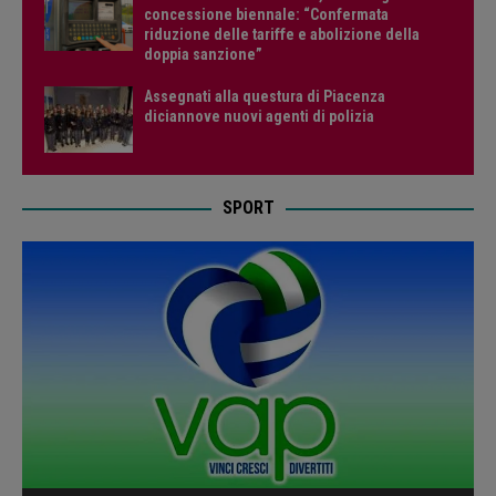
concessione biennale: “Confermata
riduzione delle tariffe e abolizione della
doppia sanzione”
Assegnati alla questura di Piacenza
diciannove nuovi agenti di polizia
SPORT