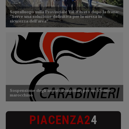
PIACENZA2
4