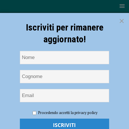
×
Iscriviti per rimanere
aggiornato!
HOME
NOTIZIE
ATTUALITÀ
A Villanova il Centro
Procedendo accetti la privacy policy
nazionale paralimpico: “Punto di riferimento per il Paese”
A Villanova il Centro nazionale