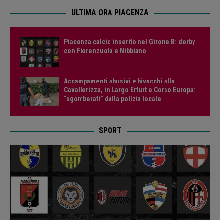
ULTIMA ORA PIACENZA
Piacenza calcio inserito nel Girone B: derby
con Fiorenzuola e Nibbiano
Accampamenti abusivi e bivacchi alla
Cavallerizza, in Largo Erfurt e Corso Europa:
“sgomberati” dalla polizia locale
SPORT