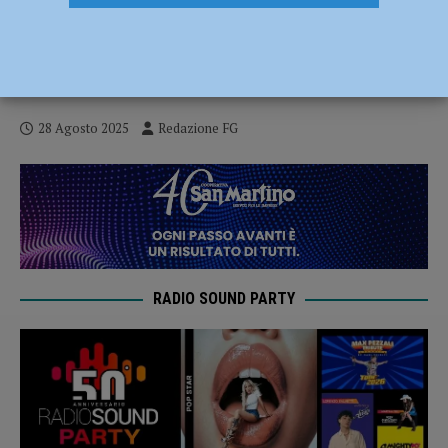
Virus West Nile, sei casi confermati nel
Piacentino: due pazienti ricoverati in
ospedale. Le indicazioni dell’Ausl
28 Agosto 2025
Redazione FG
RADIO SOUND PARTY