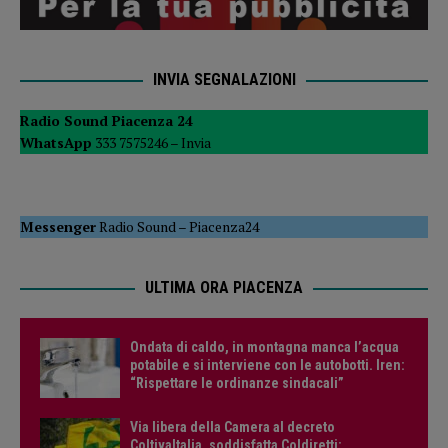
INVIA SEGNALAZIONI
Radio Sound Piacenza 24
WhatsApp
333 7575246 –
Invia
Messenger
Radio Sound
–
Piacenza24
ULTIMA ORA PIACENZA
Ondata di caldo, in montagna manca l’acqua
potabile e si interviene con le autobotti. Iren:
“Rispettare le ordinanze sindacali”
Via libera della Camera al decreto
ColtivaItalia, soddisfatta Coldiretti: