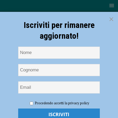
×
Iscriviti per rimanere
aggiornato!
HOME
NOTIZIE
CRONACA PIACENZA
Virus West
Procedendo accetti la privacy policy
Nile, sei casi confermati nel Piacentino: due pazienti ricoverati in
ospedale. Le indicazioni dell’Ausl