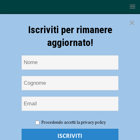
×
Iscriviti per rimanere
aggiornato!
HOME
NOTIZIE
Volley – Gas Sales Piacenza: biancorossi
Procedendo accetti la privacy policy
in campo domenica con Verona
Volley – Gas Sales Piacenza: biancorossi