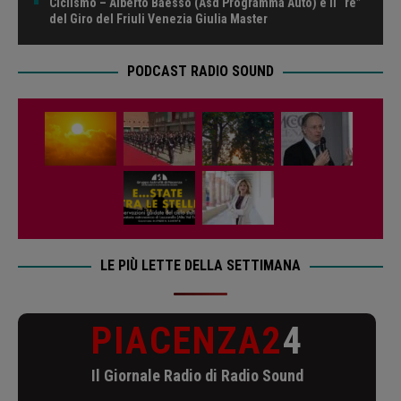
Ciclismo – Alberto Baesso (Asd Programma Auto) è il “re”
del Giro del Friuli Venezia Giulia Master
PODCAST RADIO SOUND
LE PIÙ LETTE DELLA SETTIMANA
PIACENZA2
4
Il Giornale Radio di Radio Sound