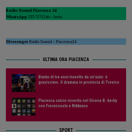
Radio Sound Piacenza 24
WhatsApp
333 7575246 –
Invia
Messenger
Radio Sound
–
Piacenza24
ULTIMA ORA PIACENZA
Bimbo di tre anni travolto da un’auto: è
gravissimo. Il dramma in provincia di Treviso
Piacenza calcio inserito nel Girone B: derby
con Fiorenzuola e Nibbiano
SPORT