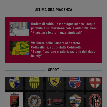
ULTIMA ORA PIACENZA
Ondata di caldo, in montagna manca l’acqua
potabile e si interviene con le autobotti. Iren:
“Rispettare le ordinanze sindacali”
Via libera della Camera al decreto
ColtivaItalia, soddisfatta Coldiretti:
“Semplificazione e valorizzazione del Made
in Italy”
SPORT