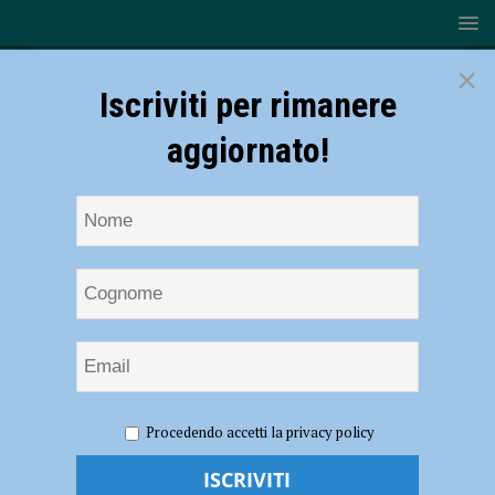
×
Iscriviti per rimanere
aggiornato!
HOME
NOTIZIE
Volley – Il tie break sorride alla Gas Sales
Procedendo accetti la privacy policy
Piacenza nel secondo test con Modena
Volley – Il tie break sorride alla Gas Sales