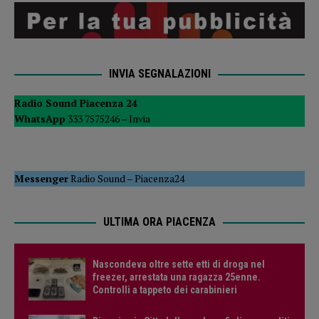
INVIA SEGNALAZIONI
Radio Sound Piacenza 24
WhatsApp
333 7575246 –
Invia
Messenger
Radio Sound
–
Piacenza24
ULTIMA ORA PIACENZA
Nascondeva oltre sette etti di droga nel
freezer, arrestata una ragazza 25enne.
Controlli a tappeto dei carabinieri