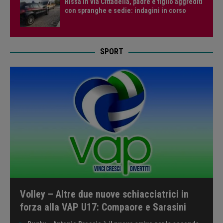
Rissa in via Cittadella, padre e figlio aggrediti
con spranghe e sedie: indagini in corso
SPORT
Volley – Altre due nuove schiacciatrici in
forza alla VAP U17: Compaore e Sarasini