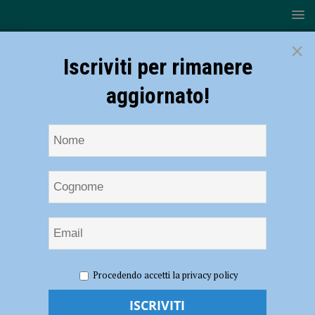
×
Iscriviti per rimanere
aggiornato!
HOME
NOTIZIE
ECONOMIA
A Piacenza aumentano
Procedendo accetti la privacy policy
le startup innovative, crescita del 26% negli ultimi dieci anni
A Piacenza aumentano le startup