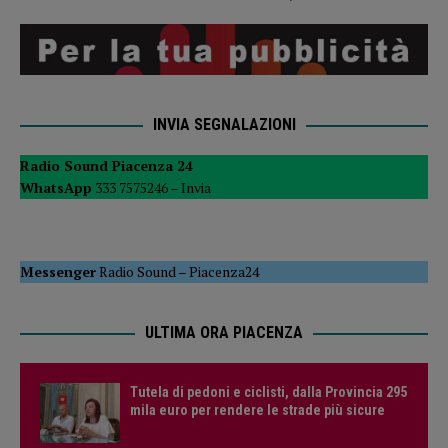
INVIA SEGNALAZIONI
Radio Sound Piacenza 24
WhatsApp
333 7575246 –
Invia
Messenger
Radio Sound
–
Piacenza24
ULTIMA ORA PIACENZA
Tutela di pedoni e ciclisti, dalla Provincia 295
mila euro per rendere le strade più sicure