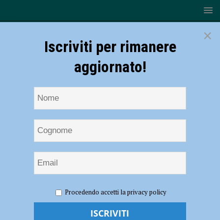
×
Iscriviti per rimanere
aggiornato!
HOME
NOTIZIE
ATTUALITÀ
Abbonamenti bus per
Procedendo accetti la privacy policy
studenti, la Provincia triplica il contributo fino a 66 mila euro
Abbonamenti bus per studenti, la