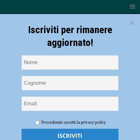
×
Iscriviti per rimanere
aggiornato!
HOME
NOTIZIE
SPORT
BASKET
L’Assigeco
Procedendo accetti la privacy policy
Piacenza riparte dal PalaBanca, arriva Roseto
L’Assigeco Piacenza riparte dal