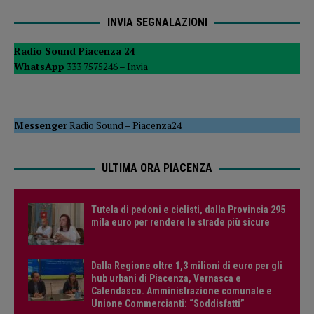
INVIA SEGNALAZIONI
Radio Sound Piacenza 24
WhatsApp
333 7575246 –
Invia
Messenger
Radio Sound
–
Piacenza24
ULTIMA ORA PIACENZA
Tutela di pedoni e ciclisti, dalla Provincia 295
mila euro per rendere le strade più sicure
Dalla Regione oltre 1,3 milioni di euro per gli
hub urbani di Piacenza, Vernasca e
Calendasco. Amministrazione comunale e
Unione Commercianti: “Soddisfatti”