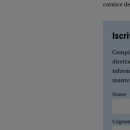
cornice de
Iscr
Compil
dirett
inform
manten
Nome
Cogno