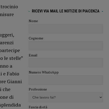
trocinio
RICEVI VIA MAIL LE NOTIZIE DI PIACENZA
 misure
Nome
uggeri,
Cognome
Carenzi
 partecipe
Email
 le stelle”
anno a
Numero WhatsApp
i e Fabio
ore Gianni
i che
Professione
ione di
 splendida
Fascia di età