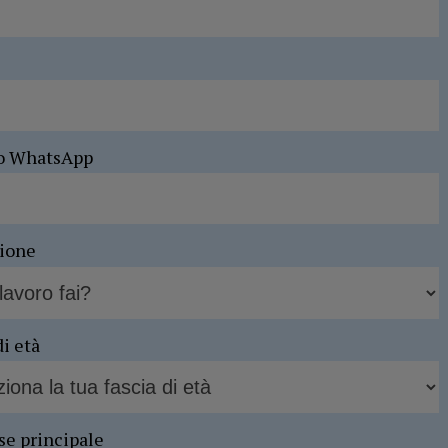
o WhatsApp
sione
di età
se principale