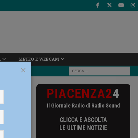
A
METEO E WEBCAM
×
PIACENZA2
4
on Marilena
Il Giornale Radio di Radio Sound
lena
CLICCA E ASCOLTA
e
LE ULTIME NOTIZIE