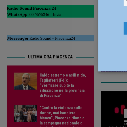
[ 5 Agosto 2026 ]
Tennistavolo – Cortemaggiore, è tutto p
Radio Sound Piacenza 24
WhatsApp
333 7575246 –
Invia
18 Settemb
Messenger
Radio Sound
–
Piacenza24
ULTIMA ORA PIACENZA
Caldo estremo e asili nido,
Tagliaferri (FdI):
“Verificare subito la
situazione nella provincia
di Piacenza”
“Contro la violenza sulle
donne, mai bandiera
bianca”, Piacenza rilancia
la campagna nazionale di