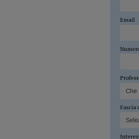
Email
Numer
Profes
Fascia 
Interes