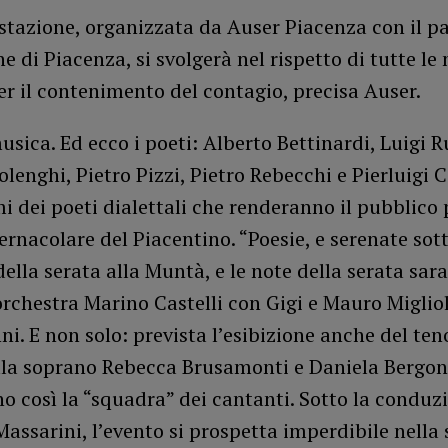
tazione, organizzata da Auser Piacenza con il pa
 di Piacenza, si svolgerà nel rispetto di tutte le
er il contenimento del contagio, precisa Auser.
usica. Ed ecco i poeti: Alberto Bettinardi, Luigi R
olenghi, Pietro Pizzi, Pietro Rebecchi e Pierluigi 
i dei poeti dialettali che renderanno il pubblico
vernacolare del Piacentino. “Poesie, e serenate sotto
o della serata alla Muntà, e le note della serata sar
orchestra Marino Castelli con Gigi e Mauro Migliol
i. E non solo: prevista l’esibizione anche del ten
lla soprano Rebecca Brusamonti e Daniela Bergon
 così la “squadra” dei cantanti. Sotto la conduz
assarini, l’evento si prospetta imperdibile nella