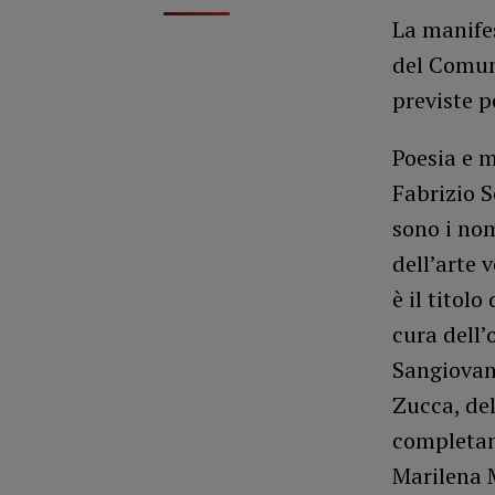
La manifes
del Comune
previste p
Poesia e m
Fabrizio S
sono i nom
dell’arte 
è il titol
cura dell’
Sangiovann
Zucca, de
completano
Marilena M