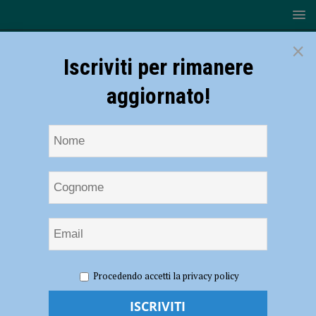
×
Iscriviti per rimanere
aggiornato!
HOME
NOTIZIE
SPORT
CALCIO
Pesante KO
Procedendo accetti la privacy policy
per il Fiorenzuola, il Sudtirol si impone 0-4
Pesante KO per il Fiorenzuola, il Sudtirol