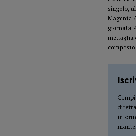
singolo, a
Magenta An
giornata P
medaglia 
composto 
Iscr
Compil
dirett
inform
manten