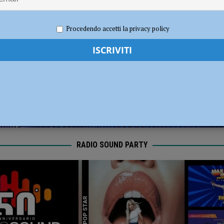
dI): “Verificare subito la situazione nella provincia di Piacenza”
POLITICA
022
Carlofilippo Vardelli
Canottaggio
,
Notizie
,
Sport
Procedendo accetti la privacy policy
RADIO SOUND PARTY