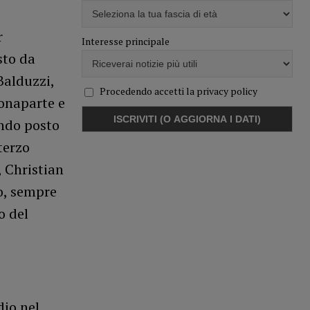
r
Interesse principale
sto da
Balduzzi,
Procedendo accetti la privacy policy
Bonaparte e
ondo posto
terzo
, Christian
o, sempre
o del
dio nel