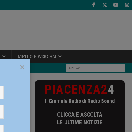
A
METEO E WEBCAM
×
PIACENZA2
4
glie per la
Il Giornale Radio di Radio Sound
ino da
CLICCA E ASCOLTA
l
LE ULTIME NOTIZIE