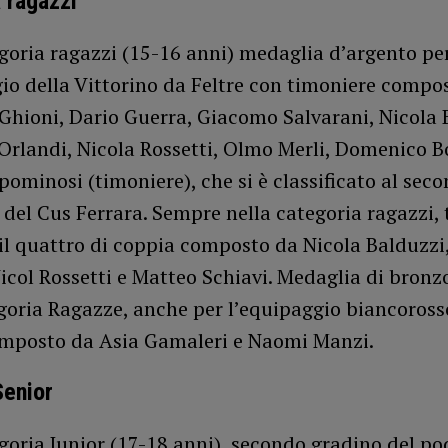
 ragazzi
goria ragazzi (15-16 anni) medaglia d’argento pe
io della Vittorino da Feltre con timoniere compo
Ghioni, Dario Guerra, Giacomo Salvarani, Nicola 
 Orlandi, Nicola Rossetti, Olmo Merli, Domenico 
minosi (timoniere), che si è classificato al sec
e del Cus Ferrara. Sempre nella categoria ragazzi, 
il quattro di coppia composto da Nicola Balduzzi
icol Rossetti e Matteo Schiavi. Medaglia di bronz
goria Ragazze, anche per l’equipaggio biancoross
mposto da Asia Gamaleri e Naomi Manzi.
Senior
goria Junior (17-18 anni), secondo gradino del po