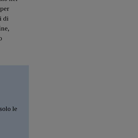
 per
i di
ine,
o
solo le