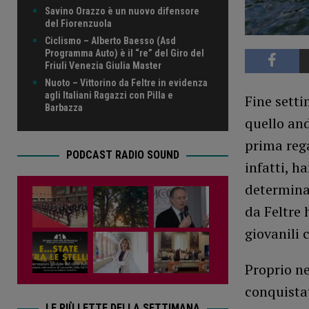
Savino Orazzo è un nuovo difensore
del Fiorenzuola
Ciclismo – Alberto Baesso (Asd
Programma Auto) è il “re” del Giro del
Friuli Venezia Giulia Master
Nuoto – Vittorino da Feltre in evidenza
agli Italiani Ragazzi con Pilla e
Fine sett
Barbazza
quello and
prima rega
PODCAST RADIO SOUND
infatti, h
determina
da Feltre 
giovanili 
Proprio ne
conquistat
LE PIÙ LETTE DELLA SETTIMANA