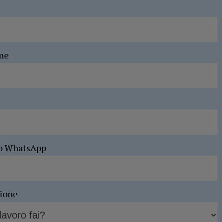
me
o WhatsApp
sione