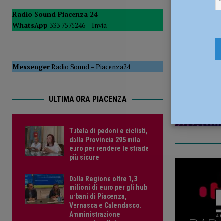
POLITICA
Radio Sound Piacenza 24
WhatsApp
333 7575246 –
Invia
[ 5 Agosto 2026 ]
Caldo estremo e asili nido, Tagliaferri (F
26 Aprile 2
Messenger
Radio Sound
–
Piacenza24
ULTIMA ORA PIACENZA
Tutela di pedoni e ciclisti,
dalla Provincia 295 mila
euro per rendere le strade
più sicure
Dalla Regione oltre 1,3
milioni di euro per gli hub
urbani di Piacenza,
Vernasca e Calendasco.
Amministrazione