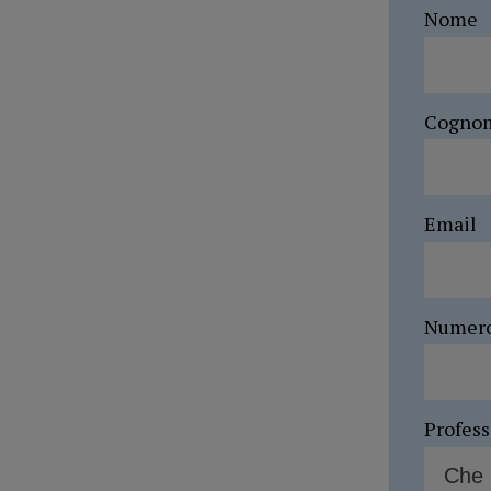
Nome
Cogno
Email
Numer
Profes