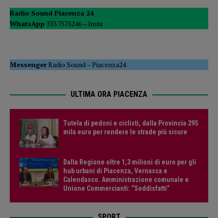
Radio Sound Piacenza 24
WhatsApp
333 7575246 –
Invia
Messenger
Radio Sound
–
Piacenza24
ULTIMA ORA PIACENZA
Tutela di pedoni e ciclisti, dalla Provincia 295
mila euro per rendere le strade più sicure
Dalla Regione oltre 1,3 milioni di euro per gli
hub urbani di Piacenza, Vernasca e
Calendasco. Amministrazione comunale e
Unione Commercianti: “Soddisfatti”
SPORT