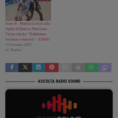
Serie B – Mattia Coltro alla
vigilia di Bakery Piacenza-
Virtus Imola: “Dobbiamo
tornare a vincere” – AUDIO
13 Gennaio 2023
In "Basket"
ASCOLTA RADIO SOUND