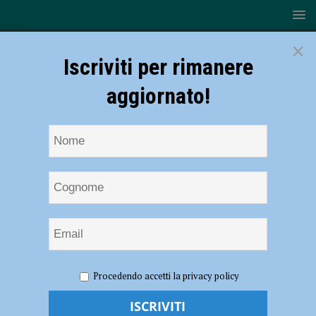
×
Iscriviti per rimanere
aggiornato!
HOME
NOTIZIE
SPORT
BASKET
Di Carlo “la
Procedendo accetti la privacy policy
Bakery vuole tornare a vincere, ma attenzione al talento di Forlì che ha
inserito DiLiegro” AUDIO