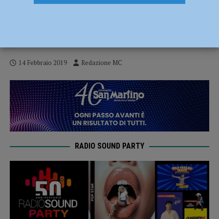
Di Carlo “la Bakery vuole tornare a
vincere, ma attenzione al talento di Forlì
che ha inserito DiLiegro” AUDIO
14 Febbraio 2019
Redazione MC
RADIO SOUND PARTY