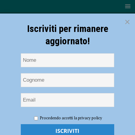
×
Iscriviti per rimanere
aggiornato!
HOME
NOTIZIE
CRONACA PIACENZA
Procedendo accetti la privacy policy
Coronavirus: bar e pub chiusi dalle 18 alle 6 a Piacenza, Podenzano e
Castel San Giovanni