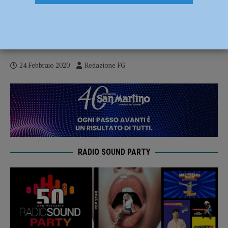
Coronavirus: bar e pub chiusi dalle 18 alle
6 a Piacenza, Podenzano e Castel San
Giovanni
24 Febbraio 2020
Redazione FG
RADIO SOUND PARTY