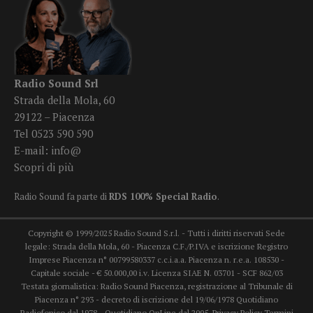
Radio Sound Srl
Strada della Mola, 60
29122 – Piacenza
Tel 0523 590 590
E-mail:
info@
Scopri di più
Radio Sound fa parte di
RDS 100% Special Radio
.
Copyright © 1999/2025 Radio Sound S.r.l. - Tutti i diritti riservati Sede
legale: Strada della Mola, 60 - Piacenza C.F./P.IVA e iscrizione Registro
Imprese Piacenza n° 00799580337 c.c.i.a.a. Piacenza n. r.e.a. 108530 -
Capitale sociale - € 50.000,00 i.v. Licenza SIAE N. 03701 - SCF 862/03
Testata giornalistica: Radio Sound Piacenza, registrazione al Tribunale di
Piacenza n° 293 - decreto di iscrizione del 19/06/1978 Quotidiano
Radiofonico dal 1978 - Quotidiano OnLine dal 2005.
Privacy Policy
Termini