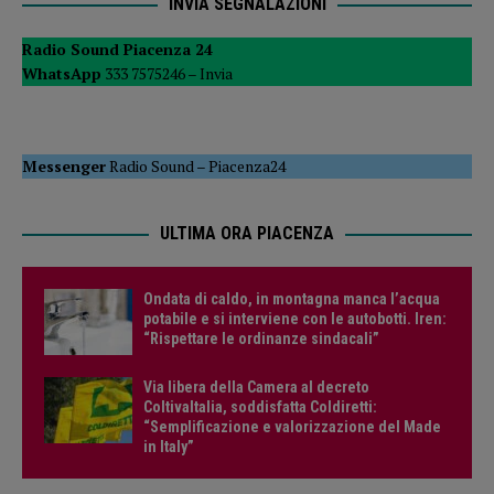
INVIA SEGNALAZIONI
Radio Sound Piacenza 24
WhatsApp
333 7575246 –
Invia
Messenger
Radio Sound
–
Piacenza24
ULTIMA ORA PIACENZA
Ondata di caldo, in montagna manca l’acqua
potabile e si interviene con le autobotti. Iren:
“Rispettare le ordinanze sindacali”
Via libera della Camera al decreto
ColtivaItalia, soddisfatta Coldiretti:
“Semplificazione e valorizzazione del Made
in Italy”