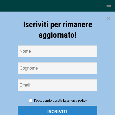
×
Iscriviti per rimanere
aggiornato!
HOME
NOTIZIE
SONDAGGI RADIO SOUND
Crisi di
Procedendo accetti la privacy policy
Governo, La Voce dei Piacentini
Crisi di Governo, La Voce dei Piacentini