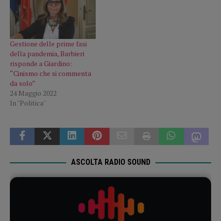
Gestione delle prime fasi
della pandemia, Barbieri
risponde a Giardino:
“Cinismo che si commenta
da solo”
24 Maggio 2022
In "Politica"
ASCOLTA RADIO SOUND