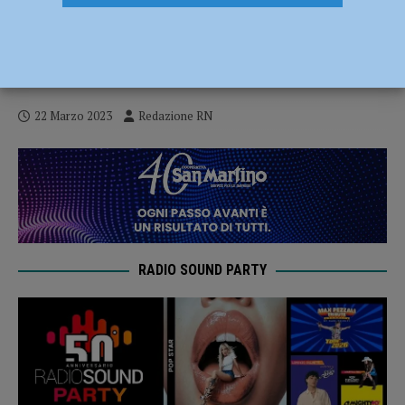
Daniela Lucangeli, presidente di
Mind4Children, Palazzo Gotico gremito
per il convegno “Apprendere con gioia”
22 Marzo 2023
Redazione RN
RADIO SOUND PARTY