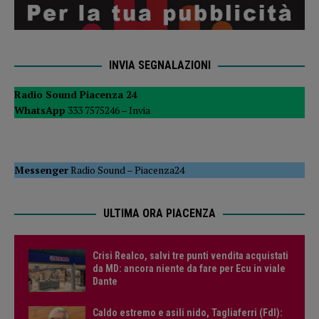
INVIA SEGNALAZIONI
Radio Sound Piacenza 24
WhatsApp
333 7575246 –
Invia
Messenger
Radio Sound
–
Piacenza24
ULTIMA ORA PIACENZA
Crisi Realco, salvi tre punti vendita acquistati
da MD: ancora niente da fare per Ecu in viale
Dante
Caldo estremo e asili nido, Tagliaferri (FdI):