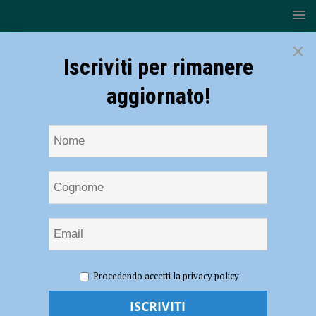
×
Iscriviti per rimanere
aggiornato!
HOME
NOTIZIE
ATTUALITÀ
Daniela Lucangeli,
Procedendo accetti la privacy policy
presidente di Mind4Children, Palazzo Gotico gremito per il convegno
“Apprendere con gioia”