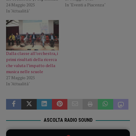
In "Eventi a Piacenza"
educativa innovativa che ha
24 Maggio 2025
trasformato l’approccio
In "Attualità"
alla musica nelle scuole
piacentine, ponendola al
centro della crescita
culturale, sociale e
cognitiva degli studenti. È
quanto propone il
Dalla classe all’orchestra, i
convegno “Trasformare
primi risultati della ricerca
l’educazione con la musica”,
che valuta l’impatto della
in programma lunedì 26
musica nelle scuole
maggio…
27 Maggio 2025
In "Attualità"
ASCOLTA RADIO SOUND