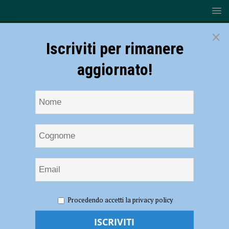
×
Iscriviti per rimanere
aggiornato!
HOME
NOTIZIE
CRONACA PIACENZA
Aveva ferito
Procedendo accetti la privacy policy
un uomo con un coccio di vetro a Castel San Giovanni, identificato e
denunciato un 30enne