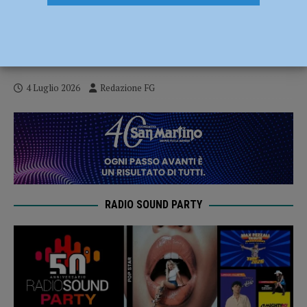
Aveva ferito un uomo con un coccio di
vetro a Castel San Giovanni, identificato e
denunciato un 30enne
4 Luglio 2026
Redazione FG
RADIO SOUND PARTY