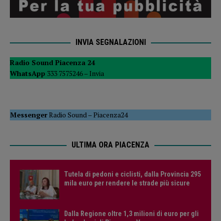
INVIA SEGNALAZIONI
Radio Sound Piacenza 24
WhatsApp
333 7575246 –
Invia
Messenger
Radio Sound
–
Piacenza24
ULTIMA ORA PIACENZA
Tutela di pedoni e ciclisti, dalla Provincia 295
mila euro per rendere le strade più sicure
Dalla Regione oltre 1,3 milioni di euro per gli