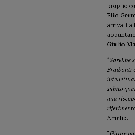
proprio co
Elio Ger
arrivati a
appuntamen
Giulio M
“
Sarebbe st
Braibanti 
intellettua
subito qua
una riscope
riferiment
Amelio.
“
Girare qu