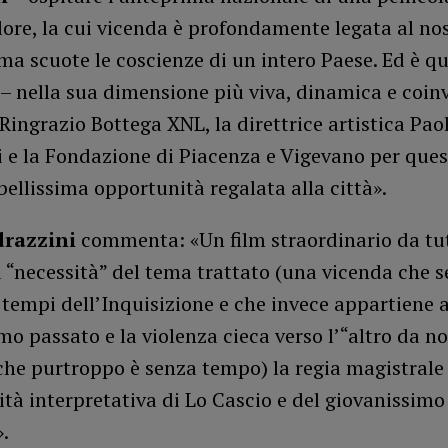
ore, la cui vicenda è profondamente legata al no
 ma scuote le coscienze di un intero Paese. Ed è q
 – nella sua dimensione più viva, dinamica e coin
 Ringrazio Bottega XNL, la direttrice artistica Pao
i e la Fondazione di Piacenza e Vigevano per que
 bellissima opportunità regalata alla città».
drazzini
commenta: «Un film straordinario da tut
la “necessità” del tema trattato (una vicenda che
 tempi dell’Inquisizione e che invece appartiene 
mo passato e la violenza cieca verso l’“altro da noi
che purtroppo è senza tempo) la regia magistrale
lità interpretativa di Lo Cascio e del giovanissimo
.