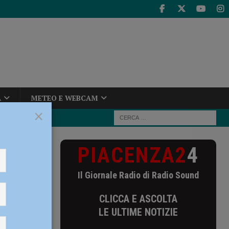
A
METEO E WEBCAM
×
PIACENZA2
4
bbe
Il Giornale Radio di Radio Sound
ebbe
CLICCA E ASCOLTA
ssere
LE ULTIME NOTIZIE