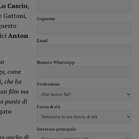
Lo Cascio
,
e Gattoni,
Cognome
questo
ici
Anton
Email
so
Numero WhatsApp
go, come
i, che ha
Professione
 un film ma
to punto di
Fascia di età
egato
Interesse principale
ma anche di