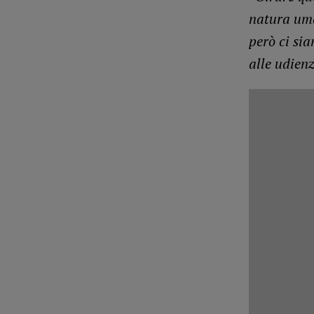
natura uma
però ci sia
alle udien