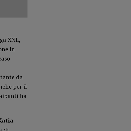
ega XNL,
one in
caso
rtante da
nche per il
raibanti ha
Katia
a di