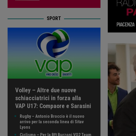
SPORT
Volley – Altre due nuove
schiacciatrici in forza alla
VAP U17: Compaore e Sarasini
Rugby – Antonio Broccio è il nuovo
arrivo per la seconda linea di Sitav
Lyons
Ciclismo – Per la Bft Burzoni VO2 Team