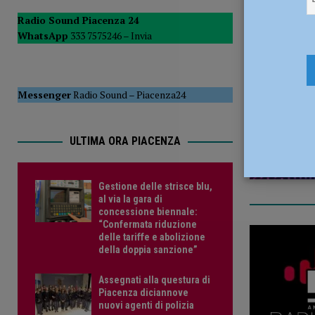
Radio Sound Piacenza 24
WhatsApp
333 7575246 –
Invia
8 Settembr
Messenger
Radio Sound
–
Piacenza24
ULTIMA ORA PIACENZA
Gestione delle strisce blu,
al via la gara di
concessione biennale:
“Confermata riduzione
delle tariffe e abolizione
della doppia sanzione”
Assegnati alla questura di
Piacenza diciannove
nuovi agenti di polizia