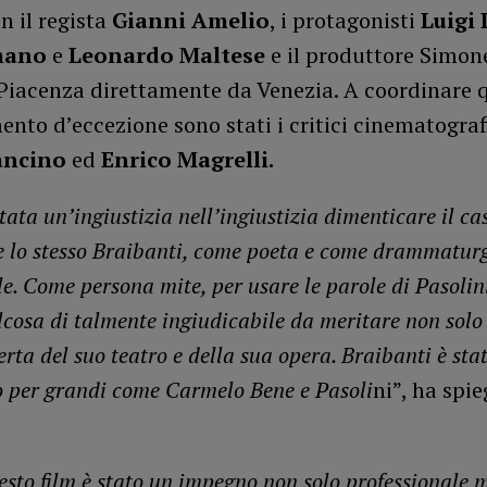
n il regista
Gianni Amelio
, i protagonisti
Luigi 
mano
e
Leonardo Maltese
e il produttore Simon
 Piacenza direttamente da Venezia. A coordinare 
to d’eccezione sono stati i critici cinematograf
ancino
ed
Enrico Magrelli.
ata un’ingiustizia nell’ingiustizia dimenticare il ca
e lo stesso Braibanti, come poeta e come drammatur
le. Come persona mite, per usare le parole di Pasolin
lcosa di talmente ingiudicabile da meritare non solo
rta del suo teatro e della sua opera. Braibanti è sta
o per grandi come Carmelo Bene e Pasoli
ni”, ha spi
esto film è stato un impegno non solo professionale 