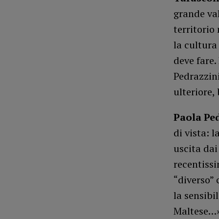
grande val
territorio
la cultura
deve fare.
Pedrazzin
ulteriore,
Paola Pe
di vista: 
uscita dai
recentissi
“diverso” 
la sensibi
Maltese…»