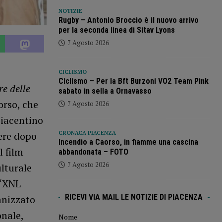
NOTIZIE
Rugby – Antonio Broccio è il nuovo arrivo
per la seconda linea di Sitav Lyons
7 Agosto 2026
CICLISMO
Ciclismo – Per la Bft Burzoni VO2 Team Pink
re delle
sabato in sella a Ornavasso
orso, che
7 Agosto 2026
piacentino
CRONACA PIACENZA
cere dopo
Incendio a Caorso, in fiamme una cascina
l film
abbandonata – FOTO
7 Agosto 2026
ulturale
 “XNL
RICEVI VIA MAIL LE NOTIZIE DI PIACENZA
anizzato
onale,
Nome