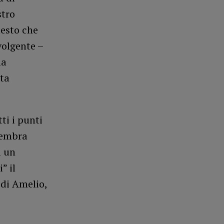
stro
uesto che
volgente –
la
sta
ti i punti
 sembra
a un
” il
 di Amelio,