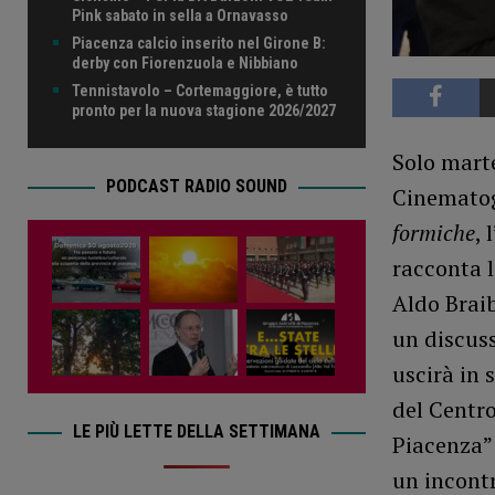
Pink sabato in sella a Ornavasso
Piacenza calcio inserito nel Girone B:
derby con Fiorenzuola e Nibbiano
Tennistavolo – Cortemaggiore, è tutto
pronto per la nuova stagione 2026/2027
Solo marte
PODCAST RADIO SOUND
Cinematogr
formiche
, 
racconta l
Aldo Braib
un discuss
uscirà in 
del Centr
LE PIÙ LETTE DELLA SETTIMANA
Piacenza”
un incontr