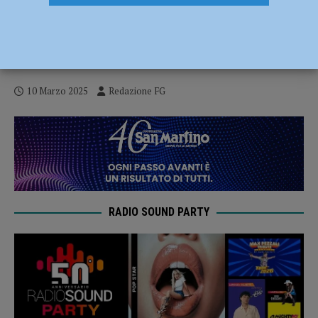
Deve scontare più di tre anni di carcere
per incendio e lesioni personali, arrestato
dai carabinieri
10 Marzo 2025
Redazione FG
RADIO SOUND PARTY