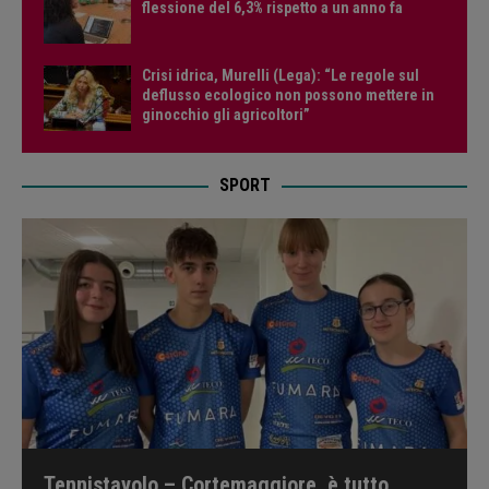
flessione del 6,3% rispetto a un anno fa
Crisi idrica, Murelli (Lega): “Le regole sul
deflusso ecologico non possono mettere in
ginocchio gli agricoltori”
SPORT
Tennistavolo – Cortemaggiore, è tutto