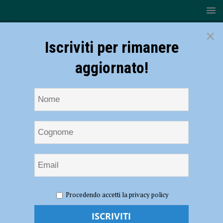
×
Iscriviti per rimanere
aggiornato!
HOME
NOTIZIE
CRONACA PIACENZA
Deve
Procedendo accetti la privacy policy
scontare più di tre anni di carcere per incendio e lesioni personali,
arrestato dai carabinieri