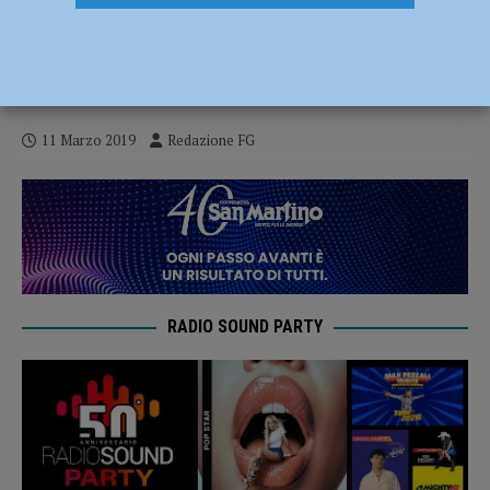
Incendio in un bosco a Morfasso, vigili
del fuoco al lavoro. Stato di attenzione
dal 12 al 26 marzo
11 Marzo 2019
Redazione FG
RADIO SOUND PARTY