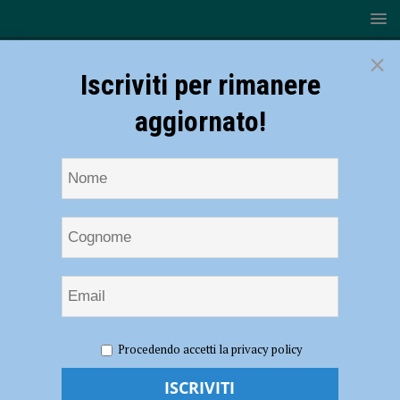
×
Iscriviti per rimanere
aggiornato!
HOME
NOTIZIE
CRONACA PIACENZA
Incendio in
Procedendo accetti la privacy policy
un bosco a Morfasso, vigili del fuoco al lavoro. Stato di attenzione dal
12 al 26 marzo