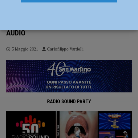
La Bakery Piacenza si rinforza in vista dei
playoff con Giovanni Gambarota: “Non
vedo di lottare per questa maglia” –
AUDIO
3 Maggio 2021
Carlofilippo Vardelli
RADIO SOUND PARTY