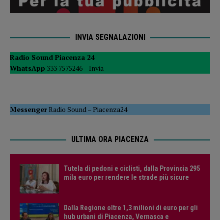
INVIA SEGNALAZIONI
Radio Sound Piacenza 24
WhatsApp
333 7575246 –
Invia
Messenger
Radio Sound
–
Piacenza24
ULTIMA ORA PIACENZA
Tutela di pedoni e ciclisti, dalla Provincia 295
mila euro per rendere le strade più sicure
Dalla Regione oltre 1,3 milioni di euro per gli
hub urbani di Piacenza, Vernasca e