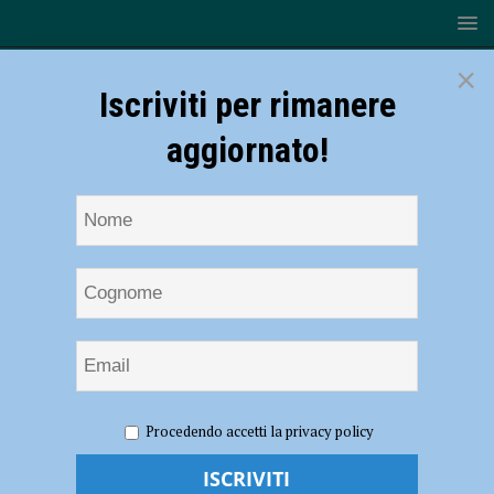
×
Iscriviti per rimanere
aggiornato!
HOME
NOTIZIE
SPORT
BASKET
La Bakery
Procedendo accetti la privacy policy
Piacenza si rinforza in vista dei playoff con Giovanni Gambarota: “Non
vedo di lottare per questa maglia” – AUDIO