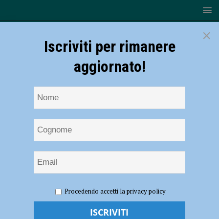
×
Iscriviti per rimanere
aggiornato!
HOME
NOTIZIE
SPORT
CALCIO DILETTANTI
Procedendo accetti la privacy policy
LND, ecco le date di Serie D per la prossima stagione
LND, ecco le date di Serie D per la