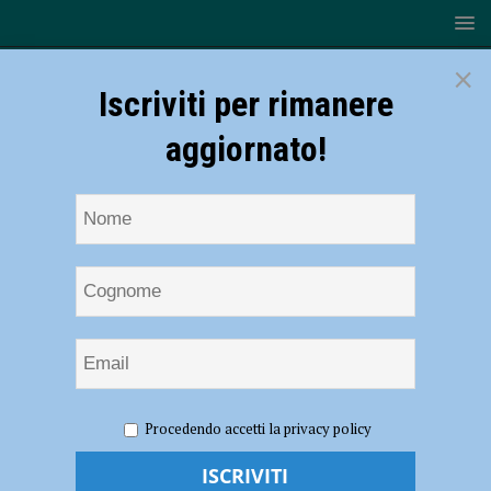
×
Iscriviti per rimanere
aggiornato!
HOME
NOTIZIE
SPORT
Mondiale F/250 di
Procedendo accetti la privacy policy
Motonautica, Massimiliano Cremona domina la tappa in Germania
Mondiale F/250 di Motonautica,