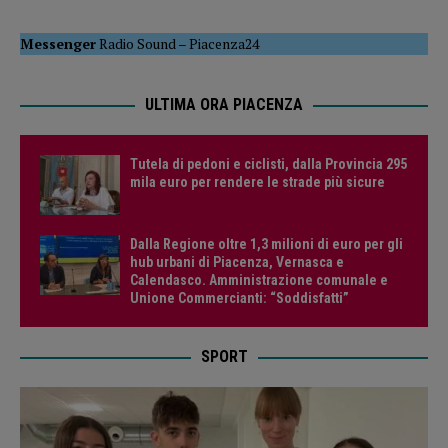
Messenger
Radio Sound
–
Piacenza24
ULTIMA ORA PIACENZA
Tutela di pedoni e ciclisti, dalla Provincia 295
mila euro per rendere le strade più sicure
Dalla Regione oltre 1,3 milioni di euro per gli
hub urbani di Piacenza, Vernasca e
Calendasco. Amministrazione comunale e
Unione Commercianti: “Soddisfatti”
SPORT