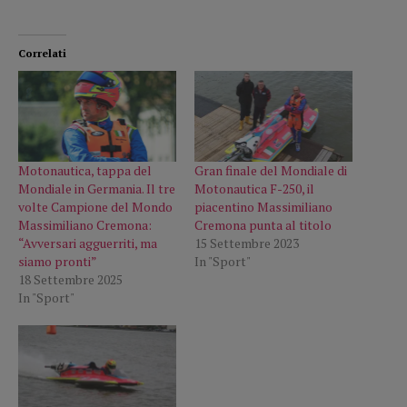
Correlati
Motonautica, tappa del
Gran finale del Mondiale di
Mondiale in Germania. Il tre
Motonautica F-250, il
volte Campione del Mondo
piacentino Massimiliano
Massimiliano Cremona:
Cremona punta al titolo
“Avversari agguerriti, ma
15 Settembre 2023
siamo pronti”
In "Sport"
18 Settembre 2025
In "Sport"