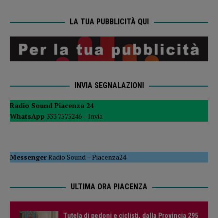
LA TUA PUBBLICITÀ QUI
INVIA SEGNALAZIONI
Radio Sound Piacenza 24
WhatsApp
333 7575246 –
Invia
Messenger
Radio Sound
–
Piacenza24
ULTIMA ORA PIACENZA
Tutela di pedoni e ciclisti, dalla Provincia 295