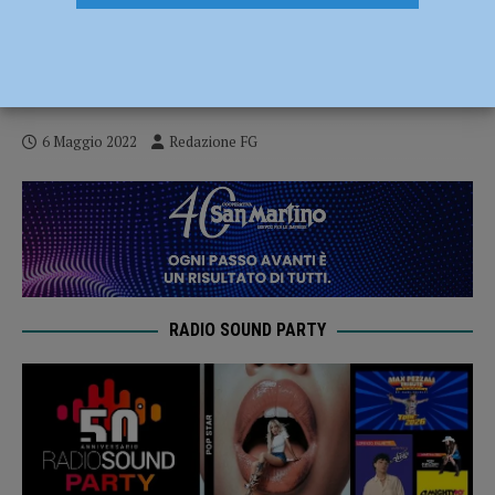
Anniversario di Santa Maria di Campagna,
Massimo Cacciari il 7 maggio chiude la
settimana dantesca
6 Maggio 2022
Redazione FG
RADIO SOUND PARTY