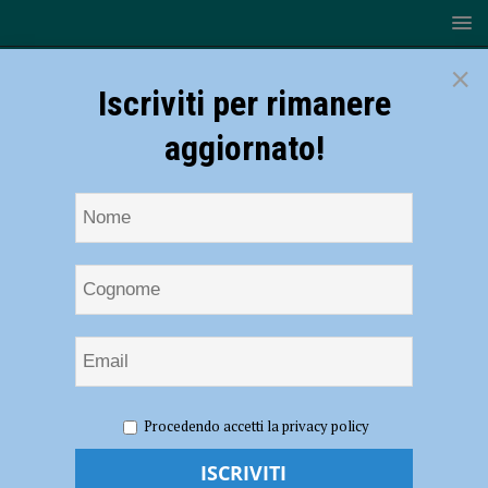
×
Iscriviti per rimanere
aggiornato!
HOME
NOTIZIE
EVENTI A PIACENZA
Anniversario
Procedendo accetti la privacy policy
di Santa Maria di Campagna, Massimo Cacciari il 7 maggio chiude la
settimana dantesca