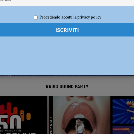
diera bianca”, Piacenza rilancia la campagna nazionale di Anci e Presidenza
re 2020
Redazione MC
Motori
,
Sport
Procedendo accetti la privacy policy
RADIO SOUND PARTY