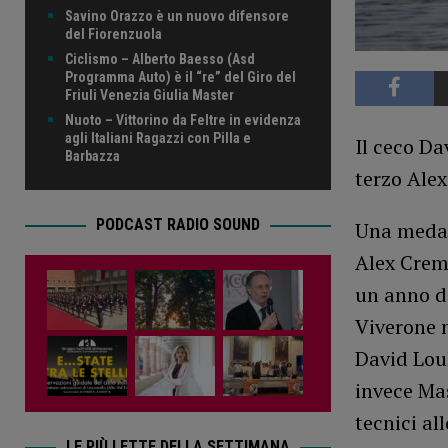
Savino Orazzo è un nuovo difensore
del Fiorenzuola
Ciclismo – Alberto Baesso (Asd
Programma Auto) è il “re” del Giro del
Friuli Venezia Giulia Master
Nuoto – Vittorino da Feltre in evidenza
agli Italiani Ragazzi con Pilla e
Il ceco Da
Barbazza
terzo Ale
PODCAST RADIO SOUND
Una medagl
Alex Crem
un anno da
Viverone n
David Lou
invece Ma
tecnici al
LE PIÙ LETTE DELLA SETTIMANA