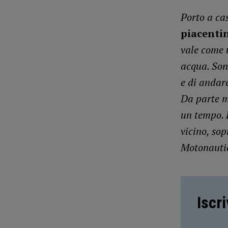
Porto a ca
piacenti
vale come 
acqua. Sono
e di andare
Da parte m
un tempo. 
vicino, sop
Motonautic
Iscr