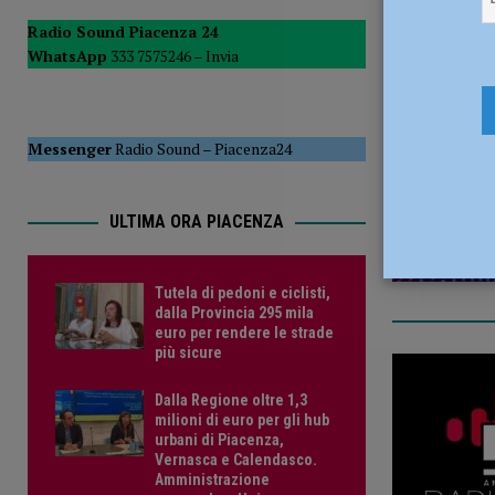
[ 5 Agosto 2026 ]
“Contro la violenza sulle donne, mai ban
Radio Sound Piacenza 24
WhatsApp
333 7575246 –
Invia
del Consiglio
POLITICA
28 Settemb
Messenger
Radio Sound
–
Piacenza24
ULTIMA ORA PIACENZA
Tutela di pedoni e ciclisti,
dalla Provincia 295 mila
euro per rendere le strade
più sicure
Dalla Regione oltre 1,3
milioni di euro per gli hub
urbani di Piacenza,
Vernasca e Calendasco.
Amministrazione