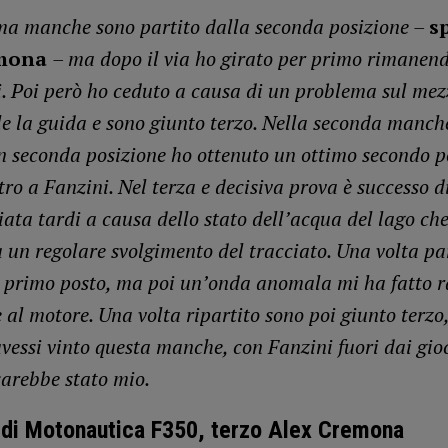
ma manche sono partito dalla seconda posizione –
s
emona
– ma dopo il via ho girato per primo rimanend
ri. Poi però ho ceduto a causa di un problema sul me
ile la guida e sono giunto terzo. Nella seconda manch
n seconda posizione ho ottenuto un ottimo secondo p
ro a Fanzini. Nel terza e decisiva prova è successo di
iata tardi a causa dello stato dell’acqua del lago ch
 un regolare svolgimento del tracciato. Una volta par
l primo posto, ma poi un’onda anomala mi ha fatto r
 al motore. Una volta ripartito sono poi giunto terzo
vessi vinto questa manche, con Fanzini fuori dai gioch
arebbe stato mio.
di Motonautica F350, terzo Alex Cremona