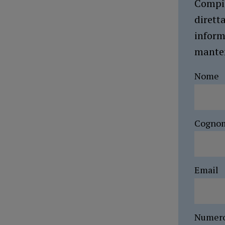
Compil
dirett
inform
manten
Nome
Cogno
Email
Numer