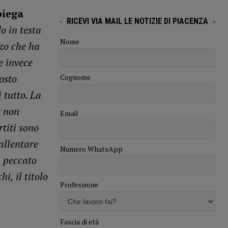
piega
RICEVI VIA MAIL LE NOTIZIE DI PIACENZA
o in testa
Nome
zzo che ha
e invece
osto
Cognome
 tutto. La
e non
Email
titi sono
allentare
Numero WhatsApp
, peccato
i, il titolo
Professione
Fascia di età