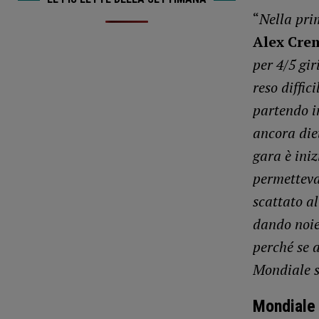
“
Nella pri
Alex Cr
per 4/5 gi
reso diffic
partendo i
ancora diet
gara è iniz
permetteva
scattato a
dando noie
perché se a
Mondiale s
Mondiale 