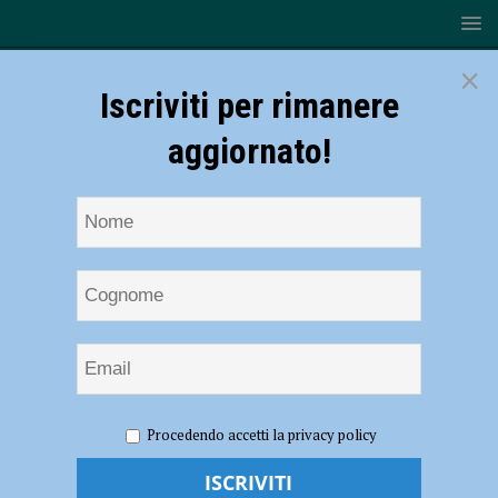
×
Iscriviti per rimanere
aggiornato!
HOME
NOTIZIE
ATTUALITÀ
Nuova postazione
Procedendo accetti la privacy policy
DAE nel cuore della movida, inaugurazione in via X Giugno
Nuova postazione DAE nel cuore della