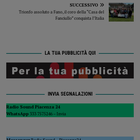
SUCCESSIVO
Trionfo assoluto a Fano, il coro della “Casa del
Fanciullo” conquista l’Italia
LA TUA PUBBLICITÀ QUI
INVIA SEGNALAZIONI
Radio Sound Piacenza 24
WhatsApp
333 7575246 –
Invia
Messenger
Radio Sound
–
Piacenza24