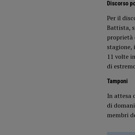
Discorso po
Per il dis
Battista, 
proprietà 
stagione, 
11 volte i
di estremo
Tamponi
In attesa 
di domani 
membri del