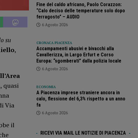
Fine del caldo africano, Paolo Corazzon:
“Calo deciso delle temperature solo dopo
ferragosto” – AUDIO
6 Agosto 2026
o su
CRONACA PIACENZA
iello
,
Accampamenti abusivi e bivacchi alla
Cavallerizza, in Largo Erfurt e Corso
Europa: “sgomberati” dalla polizia locale
6 Agosto 2026
ll’Area
e, quasi
ECONOMIA
A Piacenza imprese straniere ancora in
anna
calo, flessione del 6,3% rispetto a un anno
di Via
fa
6 Agosto 2026
bbe il
RICEVI VIA MAIL LE NOTIZIE DI PIACENZA
 che