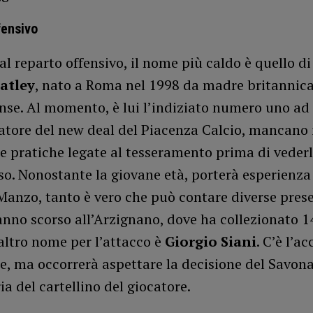
fensivo
l reparto offensivo, il nome più caldo è quello d
atley
, nato a Roma nel 1998 da madre britannica
se. Al momento, è lui l’indiziato numero uno ad e
atore del new deal del Piacenza Calcio, mancano 
e pratiche legate al tesseramento prima di vederl
o. Nonostante la giovane età, porterà esperienza
Manzo, tanto è vero che può contare diverse pres
’anno scorso all’Arzignano, dove ha collezionato 
L’altro nome per l’attacco è
Giorgio Siani
. C’è l’a
re, ma occorrerà aspettare la decisione del Savon
ia del cartellino del giocatore.