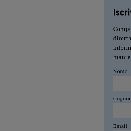
Iscr
Compil
dirett
inform
manten
Nome
Cogno
Email