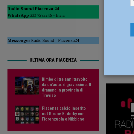
5 Agosto 2
CRONACA PIACENZA
Radio Sound Piacenza 24
WhatsApp
333 7575246 –
Invia
[ 6 Agosto 2026 ]
Crisi idrica, Murelli (Lega): “Le regole 
POLITICA
Messenger
Radio Sound
–
Piacenza24
ULTIMA ORA PIACENZA
Bimbo di tre anni travolto
da un’auto: è gravissimo. Il
dramma in provincia di
Treviso
Piacenza calcio inserito
nel Girone B: derby con
Fiorenzuola e Nibbiano