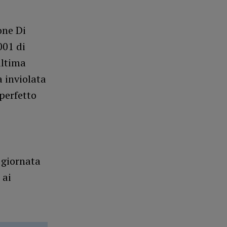
one Di
001 di
ultima
a inviolata
 perfetto
a giornata
 ai