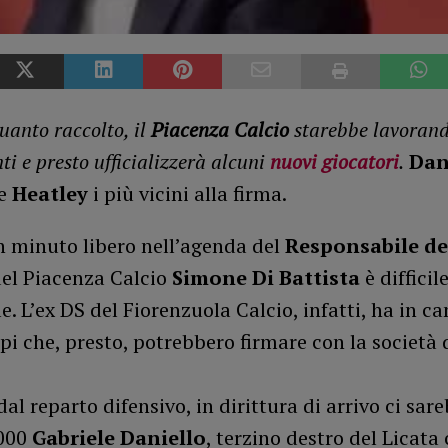
uanto raccolto, il
Piacenza Calcio
starebbe lavorand
nti e presto ufficializzerà alcuni
nuovi giocatori
.
Dan
e
Heatley
i più vicini alla firma.
n minuto libero nell’agenda del
Responsabile de
el Piacenza Calcio
Simone Di Battista
è difficil
e. L’ex DS del Fiorenzuola Calcio, infatti, ha in c
lpi che, presto, potrebbero firmare con la società 
al reparto difensivo, in dirittura di arrivo ci sare
2000
Gabriele Daniello
, terzino destro del Licata