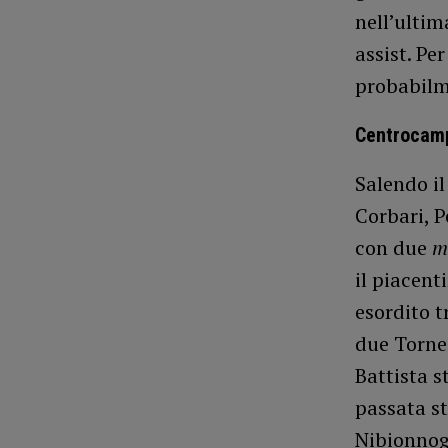
nell’ultim
assist. Per
probabilme
Centrocam
Salendo i
Corbari, P
con due
m
il piacent
esordito t
due Tornei
Battista s
passata st
Nibionnog