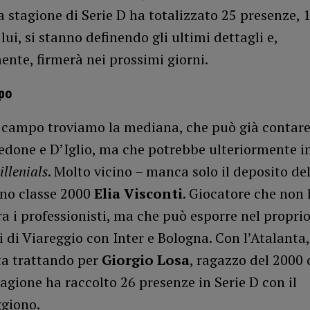
a stagione di Serie D ha totalizzato 25 presenze, 1
 lui, si stanno definendo gli ultimi dettagli e,
nte, firmerà nei prossimi giorni.
po
l campo troviamo la mediana, che può già contare
edone e D’Iglio, ma che potrebbe ulteriormente in
illenials
. Molto vicino – manca solo il deposito del
ino classe 2000
Elia Visconti
. Giocatore che non
ra i professionisti, ma che può esporre nel propr
 di Viareggio con Inter e Bologna. Con l’Atalanta,
ta trattando per
Giorgio Losa
, ragazzo del 2000 
agione ha raccolto 26 presenze in Serie D con il
giono.