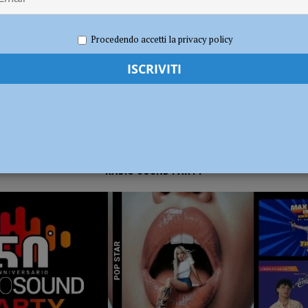
020
Tommaso Cagnoni
Calcio
,
Sport
sul deflusso ecologico non possono mettere in ginocchio gli agricoltori”
Procedendo accetti la privacy policy
RADIO SOUND PARTY