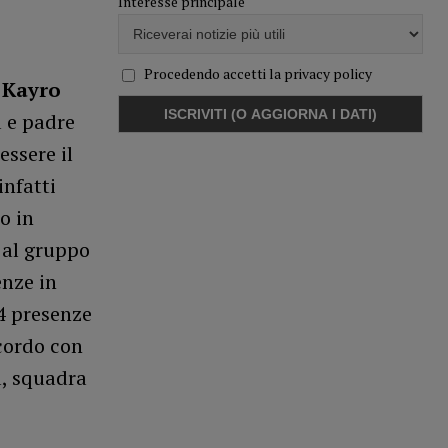
Interesse principale
Procedendo accetti la privacy policy
i
Kayro
 e padre
ssere il
infatti
o in
 al gruppo
enze in
14 presenze
ccordo con
a, squadra