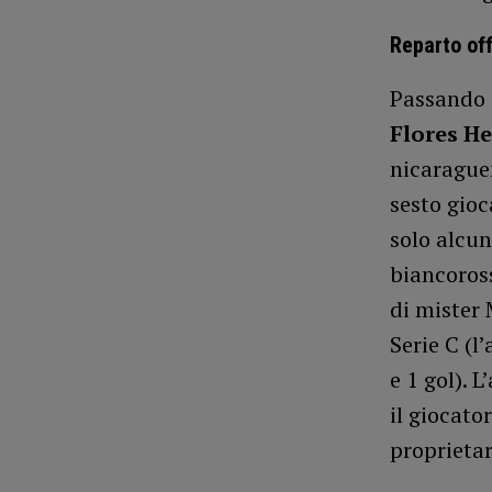
Reparto of
Passando a
Flores He
nicaraguen
sesto gioc
solo alcun
biancoross
di mister 
Serie C (l
e 1 gol). 
il giocato
proprietar