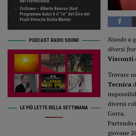
del Fiorenzuola
Ciclismo – Alberto Baesso (Asd
Programma Auto) è il “re” del Giro del
Friuli Venezia Giulia Master
Stando a q
PODCAST RADIO SOUND
diversi fro
Visconti
Trovare u
Tecnica
d
impossibil
diversi co
LE PIÙ LETTE DELLA SETTIMANA
Gorra.
Partendo d
giovane 