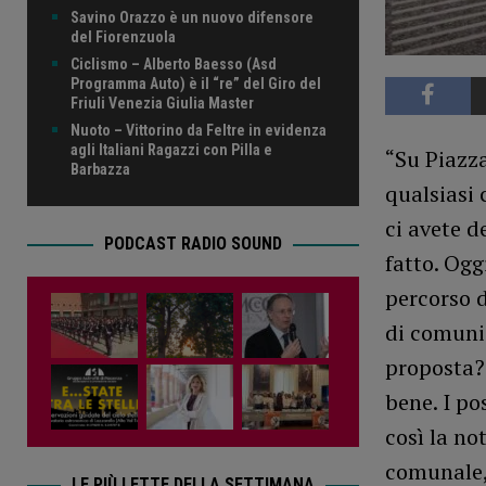
Savino Orazzo è un nuovo difensore
del Fiorenzuola
Ciclismo – Alberto Baesso (Asd
Programma Auto) è il “re” del Giro del
Friuli Venezia Giulia Master
Nuoto – Vittorino da Feltre in evidenza
agli Italiani Ragazzi con Pilla e
“Su Piazza
Barbazza
qualsiasi 
ci avete d
PODCAST RADIO SOUND
fatto. Ogg
percorso d
di comunic
proposta? 
bene. I po
così la no
comunale
LE PIÙ LETTE DELLA SETTIMANA