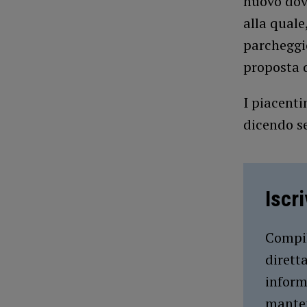
nuovo dov
alla quale
parcheggio
proposta d
I piacenti
dicendo se
Iscr
Compil
dirett
inform
manten