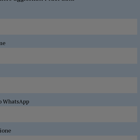
me
o WhatsApp
sione