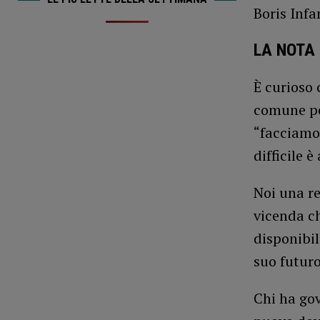
Boris Infa
LA NOTA
È curioso 
comune per
“facciamo 
difficile 
Noi una r
vicenda ch
disponibil
suo futuro
Chi ha gov