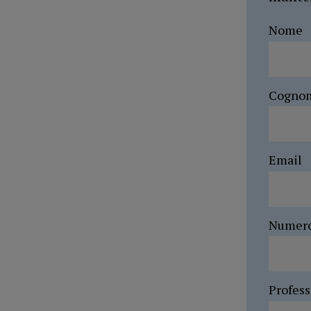
Nome
Cogno
Email
Numer
Profes