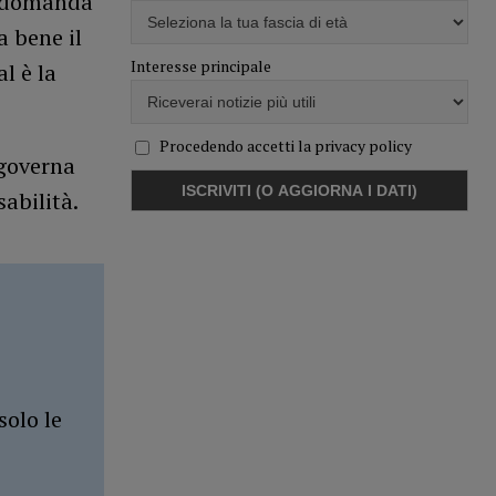
a domanda
a bene il
Interesse principale
l è la
Procedendo accetti la privacy policy
 governa
abilità.
solo le