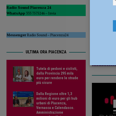
POLITICA
Radio Sound Piacenza 24
WhatsApp
333 7575246 –
Invia
[ 5 Agosto 2026 ]
Caldo estremo e asili nido, Tagliaferri (F
26 Giugno 
Messenger
Radio Sound
–
Piacenza24
ULTIMA ORA PIACENZA
Tutela di pedoni e ciclisti,
dalla Provincia 295 mila
euro per rendere le strade
più sicure
Dalla Regione oltre 1,3
milioni di euro per gli hub
urbani di Piacenza,
Vernasca e Calendasco.
Amministrazione