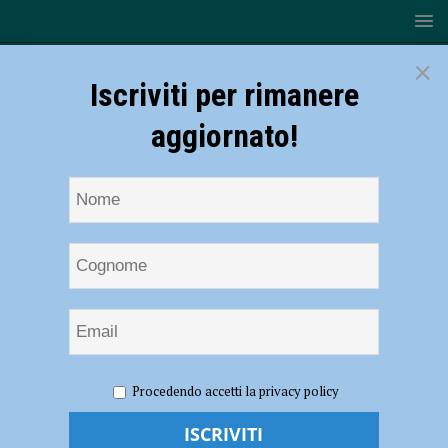
×
Iscriviti per rimanere
aggiornato!
HOME
NOTIZIE
ATTUALITÀ
Presentato alle
Procedendo accetti la privacy policy
autorità il libro strenna della Banca di Piacenza scritto dal professor
Marcello Simonetta