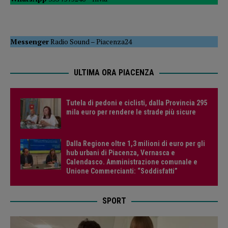
Messenger
Radio Sound
–
Piacenza24
ULTIMA ORA PIACENZA
Tutela di pedoni e ciclisti, dalla Provincia 295
mila euro per rendere le strade più sicure
Dalla Regione oltre 1,3 milioni di euro per gli
hub urbani di Piacenza, Vernasca e
Calendasco. Amministrazione comunale e
Unione Commercianti: “Soddisfatti”
SPORT