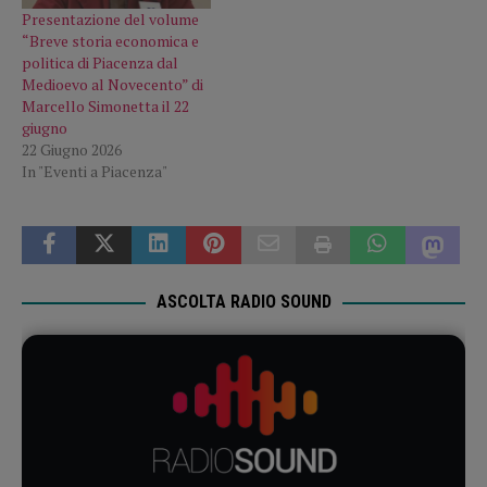
Presentazione del volume
“Breve storia economica e
politica di Piacenza dal
Medioevo al Novecento” di
Marcello Simonetta il 22
giugno
22 Giugno 2026
In "Eventi a Piacenza"
ASCOLTA RADIO SOUND