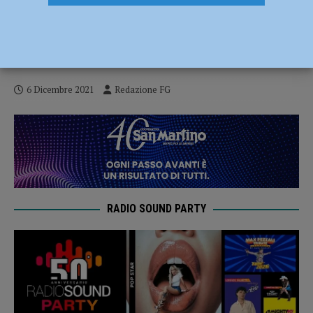
Presentato alle autorità il libro strenna
della Banca di Piacenza scritto dal
professor Marcello Simonetta
6 Dicembre 2021
Redazione FG
RADIO SOUND PARTY