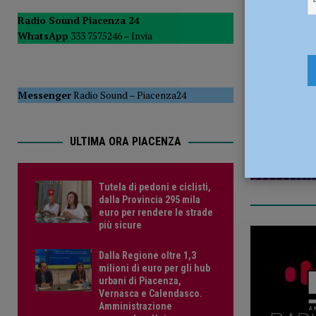
del Consiglio
POLITICA
Radio Sound Piacenza 24
WhatsApp
333 7575246 –
Invia
[ 5 Agosto 2026 ]
Tutela di pedoni e ciclisti, dalla Provinc
21 Maggio
Messenger
Radio Sound
–
Piacenza24
ULTIMA ORA PIACENZA
Tutela di pedoni e ciclisti,
dalla Provincia 295 mila
euro per rendere le strade
più sicure
Dalla Regione oltre 1,3
milioni di euro per gli hub
urbani di Piacenza,
Vernasca e Calendasco.
Amministrazione