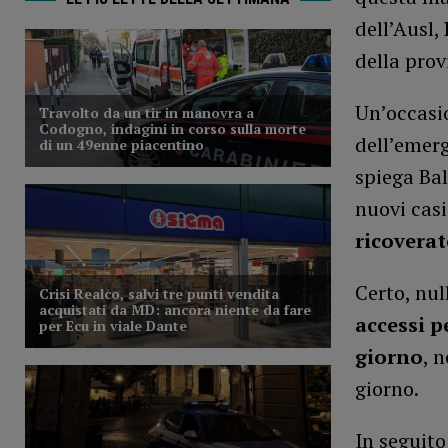
dell’Ausl,
della prov
Un’occasio
dell’emer
spiega Bal
nuovi cas
ricoverat
Certo, nul
accessi p
giorno
, 
giorno.
In seguito