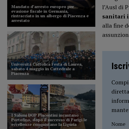
l’Ausl di 
sanitari 
alla fine 
assunzion
Iscr
Compil
dirett
inform
manten
Nome