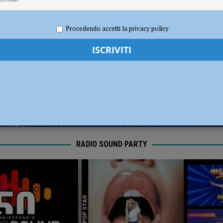
ia 295 mila euro per rendere le strade più sicure
ATTUALITÀ
 2020
Redazione FG
Attualità
Procedendo accetti la privacy policy
RADIO SOUND PARTY