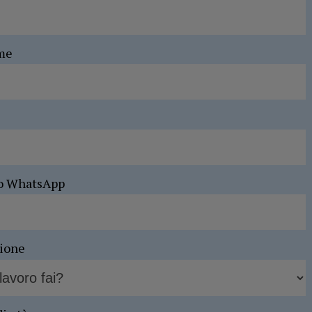
me
o WhatsApp
sione