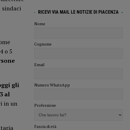
i sindaci
RICEVI VIA MAIL LE NOTIZIE DI PIACENZA
Nome
come
Cognome
4 o 5
rsone
Email
oggi gli
Numero WhatsApp
3 al
i in un
Professione
Fascia di età
taria