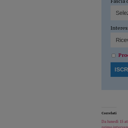
Fascia 
Interes
Pro
Correlati
Da lunedì 15 att
primo interven