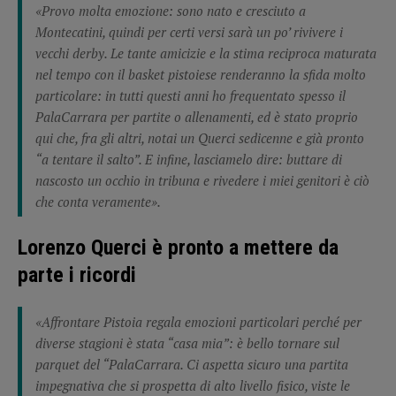
«Provo molta emozione: sono nato e cresciuto a
Montecatini, quindi per certi versi sarà un po’ rivivere i
vecchi derby. Le tante amicizie e la stima reciproca maturata
nel tempo con il basket pistoiese renderanno la sfida molto
particolare: in tutti questi anni ho frequentato spesso il
PalaCarrara per partite o allenamenti, ed è stato proprio
qui che, fra gli altri, notai un Querci sedicenne e già pronto
“a tentare il salto”. E infine, lasciamelo dire: buttare di
nascosto un occhio in tribuna e rivedere i miei genitori è ciò
che conta veramente».
Lorenzo Querci è pronto a mettere da
parte i ricordi
«Affrontare Pistoia regala emozioni particolari perché per
diverse stagioni è stata “casa mia”: è bello tornare sul
parquet del “PalaCarrara. Ci aspetta sicuro una partita
impegnativa che si prospetta di alto livello fisico, viste le