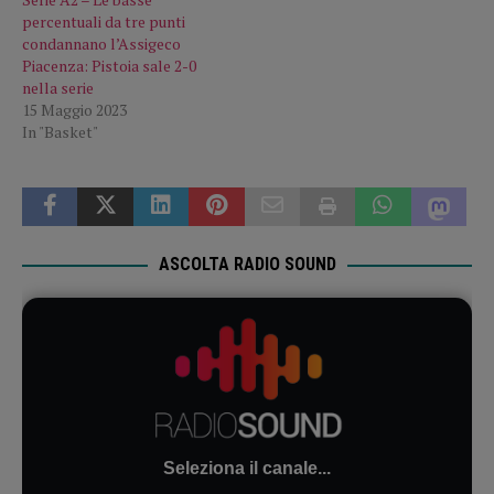
percentuali da tre punti
condannano l’Assigeco
Piacenza: Pistoia sale 2-0
nella serie
15 Maggio 2023
In "Basket"
ASCOLTA RADIO SOUND
Seleziona il canale...