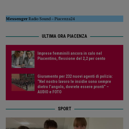
Messenger
Radio Sound
–
Piacenza24
ULTIMA ORA PIACENZA
Imprese femminili ancora in calo nel
Piacentino, flessione del 2,2 per cento
Giuramento per 232 nuovi agenti di polizia:
“Nel nostro lavoro le insidie sono sempre
dietro l’angolo, dovrete essere pronti” –
AUDIO e FOTO
SPORT