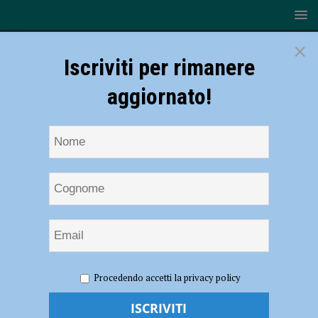
×
Iscriviti per rimanere
aggiornato!
HOME
NOTIZIE
SPORT
BASKET
Quinta di
Procedendo accetti la privacy policy
Reegular Season: Assigeco Piacenza “On The Road” a Pistoia
Quinta di Reegular Season: Assigeco