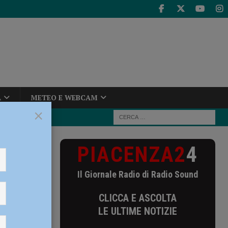
A
METEO E WEBCAM
×
PIACENZA2
4
tutti a votare
Il Giornale Radio di Radio Sound
ica,
CLICCA E ASCOLTA
lla
LE ULTIME NOTIZIE