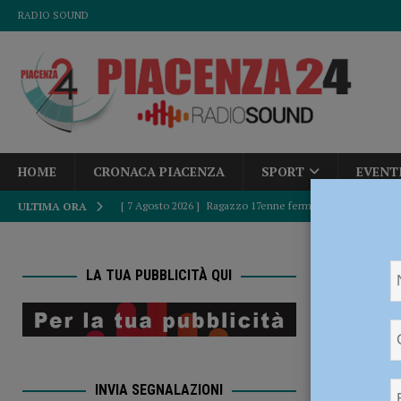
RADIO SOUND
HOME
CRONACA PIACENZA
SPORT
EVENT
[ 7 Agosto 2026 ]
Ragazzo 17enne fermato con la cocaina, ve
ULTIMA ORA
CRONACA PIACENZA
HOME
[ 7 Agosto 2026 ]
Esce di strada e si ribalta nel campo, g
LA TUA PUBBLICITÀ QUI
per il futuro d
[ 7 Agosto 2026 ]
Sopralluogo sulla Provinciale Val d’Avet
Rancan 
dell’area”
ATTUALITÀ
tutti a
[ 7 Agosto 2026 ]
Scuole cittadine, a disposizione 12 mila e
INVIA SEGNALAZIONI
[ 7 Agosto 2026 ]
Ondata di caldo, in montagna manca l’acq
region