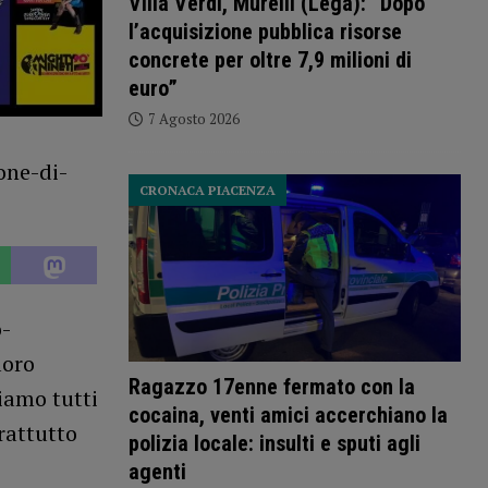
Villa Verdi, Murelli (Lega): “Dopo
l’acquisizione pubblica risorse
concrete per oltre 7,9 milioni di
euro”
7 Agosto 2026
CRONACA PIACENZA
o-
loro
Ragazzo 17enne fermato con la
diamo tutti
cocaina, venti amici accerchiano la
rattutto
polizia locale: insulti e sputi agli
agenti