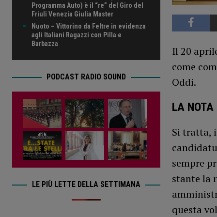
Programma Auto) è il “re” del Giro del
Friuli Venezia Giulia Master
Nuoto – Vittorino da Feltre in evidenza
agli Italiani Ragazzi con Pilla e
Barbazza
Il 20 apri
come comp
PODCAST RADIO SOUND
Oddi.
LA NOTA 
Si tratta,
candidatu
sempre pre
stante la 
LE PIÙ LETTE DELLA SETTIMANA
amministr
questa vol