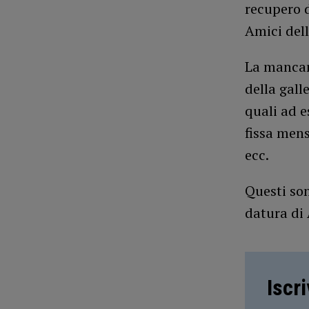
recupero d
Amici dell
La mancanz
della gall
quali ad e
fissa mens
ecc.
Questi son
datura di 
Iscr