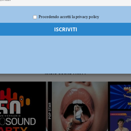
026
Redazione FG
Attualità
radizione, divertimento e oltre 300 in cammino con le lanterne
ATTUALITÀ
Procedendo accetti la privacy policy
RADIO SOUND PARTY