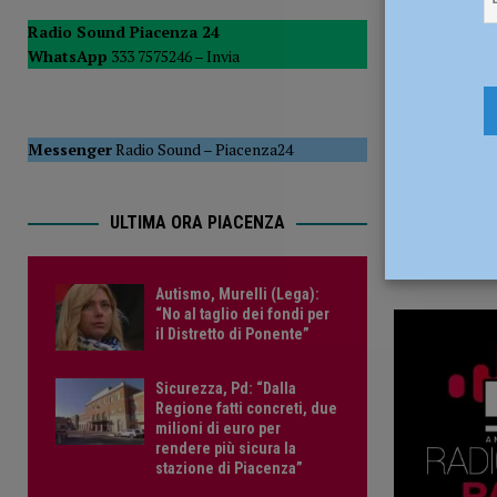
24 Aprile 2
del Consiglio
POLITICA
Radio Sound Piacenza 24
WhatsApp
333 7575246 –
Invia
[ 5 Agosto 2026 ]
La Sagra della Pasta Frolla a Pecorara: t
Messenger
Radio Sound
–
Piacenza24
ULTIMA ORA PIACENZA
Autismo, Murelli (Lega):
“No al taglio dei fondi per
il Distretto di Ponente”
Sicurezza, Pd: “Dalla
Regione fatti concreti, due
milioni di euro per
rendere più sicura la
stazione di Piacenza”