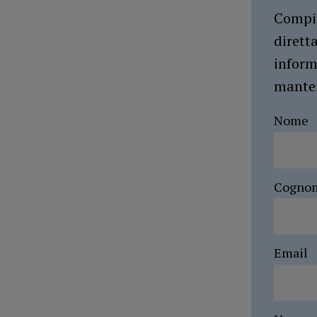
Compil
dirett
inform
manten
Nome
Cogno
Email