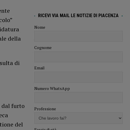
ente
RICEVI VIA MAIL LE NOTIZIE DI PIACENZA
colo”
Nome
didatura
le della
Cognome
sulta di
Email
Numero WhatsApp
 dal furto
Professione
teca
tione del
Fascia di età