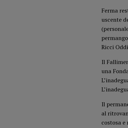
Ferma rest
uscente de
(personale
permangono
Ricci Oddi
Il Fallime
una Fondaz
L’inadegua
L’inadegu
Il permane
al ritrova
costosa e 