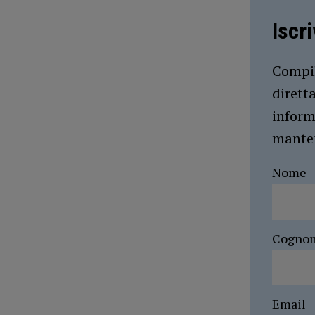
Iscr
Compil
dirett
inform
manten
Nome
Cogno
Email