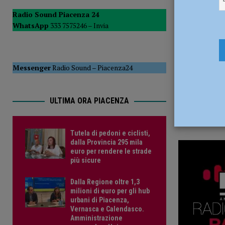
1 Marzo 2
POLITICA
Radio Sound Piacenza 24
WhatsApp
333 7575246 –
Invia
[ 5 Agosto 2026 ]
Caldo estremo e asili nido, Tagliaferri (F
Messenger
Radio Sound
–
Piacenza24
ULTIMA ORA PIACENZA
Tutela di pedoni e ciclisti,
dalla Provincia 295 mila
euro per rendere le strade
più sicure
Dalla Regione oltre 1,3
milioni di euro per gli hub
urbani di Piacenza,
Vernasca e Calendasco.
Amministrazione