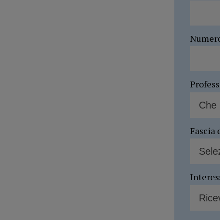
Numer
Profes
Fascia 
Interes