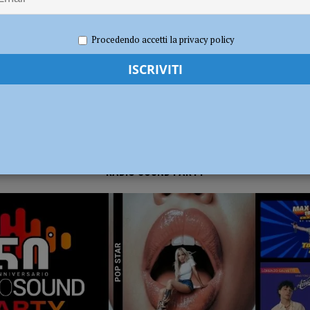
024
Carlofilippo Vardelli
Notizie
,
Rugby
,
Sport
dI): “Verificare subito la situazione nella provincia di Piacenza”
POLITICA
Procedendo accetti la privacy policy
RADIO SOUND PARTY