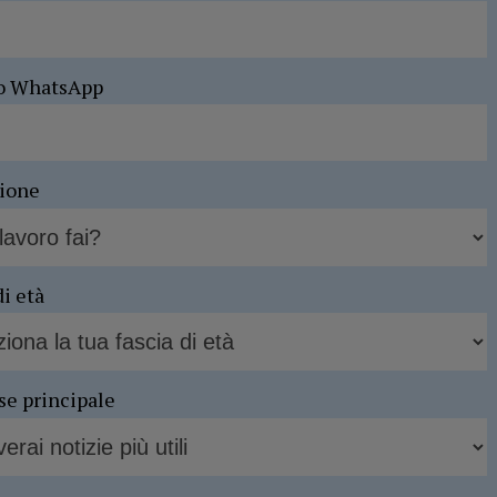
o WhatsApp
sione
di età
se principale