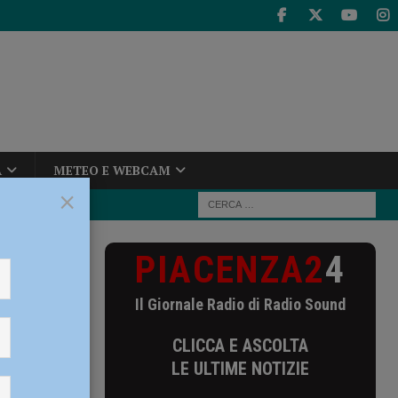
A
METEO E WEBCAM
×
PIACENZA2
4
ll’Under 16
Il Giornale Radio di Radio Sound
eekend:
CLICCA E ASCOLTA
LE ULTIME NOTIZIE