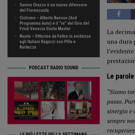
Savino Orazzo è un nuovo difensore
del Fiorenzuola
Ciclismo – Alberto Baesso (Asd
Programma Auto) è il “re” del Giro del
Friuli Venezia Giulia Master
La decima
Nuoto – Vittorino da Feltre in evidenza
una dura 
agli Italiani Ragazzi con Pilla e
Barbazza
l’evidente
prestazio
PODCAST RADIO SOUND
Le parole
“Siamo tor
passo.
Pur
sinergia e 
sempre mol
recuperare
LE PIÙ LETTE DELLA SETTIMANA