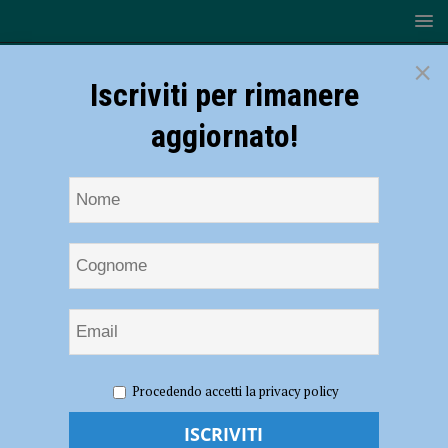
×
Iscriviti per rimanere
aggiornato!
HOME
NOTIZIE
ECONOMIA
Tramonto divino,
Procedendo accetti la privacy policy
salumi DOP piacentini ancora protagonisti a Cesenatico
Tramonto divino, salumi DOP piacentini