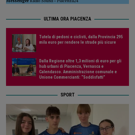
Messenger
Radio Sound
–
Piacenza24
ULTIMA ORA PIACENZA
Tutela di pedoni e ciclisti, dalla Provincia 295
mila euro per rendere le strade più sicure
Dalla Regione oltre 1,3 milioni di euro per gli
hub urbani di Piacenza, Vernasca e
Calendasco. Amministrazione comunale e
Unione Commercianti: “Soddisfatti”
SPORT