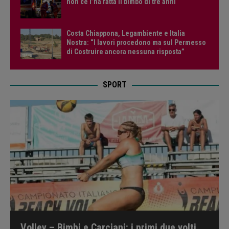
non ce l’ha fatta il bimbo di tre anni
Costa Chiappona, Legambiente e Italia
Nostra: “I lavori procedono ma sul Permesso
di Costruire ancora nessuna risposta”
SPORT
Volley – Bimbi e Carciani: i primi due volti