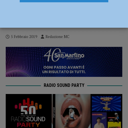
Sanremo, seguirlo oppure no? Da Vasco a
Zucchero top e flop. Radio Sound lo
racconta con collegamenti in diretta
5 Febbraio 2019
Redazione MC
RADIO SOUND PARTY