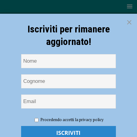
×
Iscriviti per rimanere
aggiornato!
HOME
NOTIZIE
ATTUALITÀ
Sanremo, seguirlo
Procedendo accetti la privacy policy
oppure no? Da Vasco a Zucchero top e flop. Radio Sound lo racconta
con collegamenti in diretta