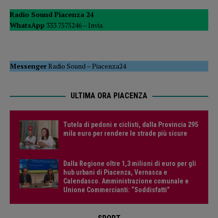
Radio Sound Piacenza 24
WhatsApp
333 7575246 –
Invia
Messenger
Radio Sound
–
Piacenza24
ULTIMA ORA PIACENZA
Tutela di pedoni e ciclisti, dalla Provincia 295
mila euro per rendere le strade più sicure
Dalla Regione oltre 1,3 milioni di euro per gli
hub urbani di Piacenza, Vernasca e
Calendasco. Amministrazione comunale e
Unione Commercianti: “Soddisfatti”