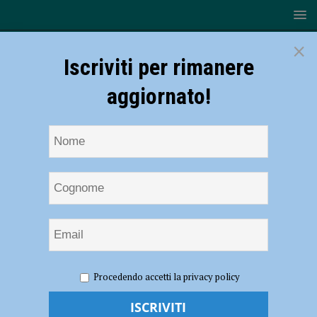
×
Iscriviti per rimanere
aggiornato!
HOME
NOTIZIE
POLITICA
Servizi energetici e
Procedendo accetti la privacy policy
smart city, il TAR respinge il ricorso contro il Comune
Servizi energetici e smart city, il TAR