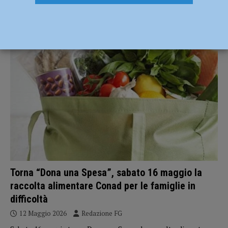
ATTUALITÀ
Torna “Dona una Spesa”, sabato 16 maggio la
raccolta alimentare Conad per le famiglie in
difficoltà
12 Maggio 2026
Redazione FG