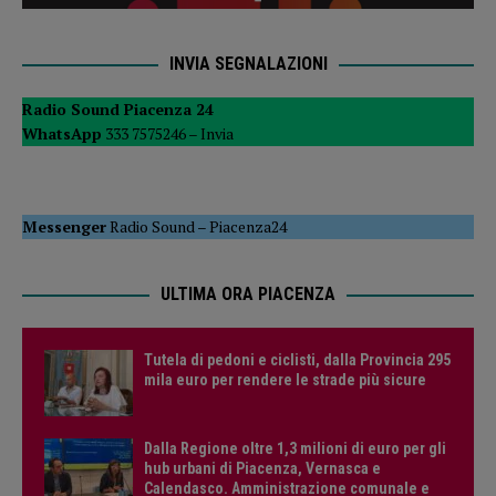
INVIA SEGNALAZIONI
Radio Sound Piacenza 24
WhatsApp
333 7575246 –
Invia
Messenger
Radio Sound
–
Piacenza24
ULTIMA ORA PIACENZA
Tutela di pedoni e ciclisti, dalla Provincia 295
mila euro per rendere le strade più sicure
Dalla Regione oltre 1,3 milioni di euro per gli
hub urbani di Piacenza, Vernasca e
Calendasco. Amministrazione comunale e