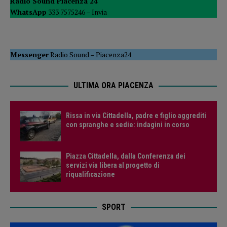
Radio Sound Piacenza 24
WhatsApp
333 7575246 –
Invia
Messenger
Radio Sound
–
Piacenza24
ULTIMA ORA PIACENZA
Rissa in via Cittadella, padre e figlio aggrediti
con spranghe e sedie: indagini in corso
Piazza Cittadella, dalla Conferenza dei
servizi via libera al progetto di
riqualificazione
SPORT