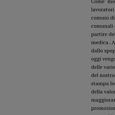
Come “mov
lavoratori
comuni di
comunali e
partire de
medica . A
dallo spo
oggi vengo
delle vari
del nostro
stampa lo
della valo
maggioran
promozione