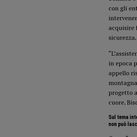
con gli en
intervene
acquisire 
sicurezza.
“L’assiste
in epoca 
appello ri
montagna p
progetto a
cuore. Bis
Sul tema int
non può lasc