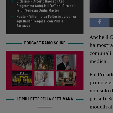
Ciclismo – Alberto Baesso (Asd
Programma Auto) è il “re” del Giro del
Friuli Venezia Giulia Master
Nuoto – Vittorino da Feltre in evidenza
agli Italiani Ragazzi con Pilla e
Barbazza
Anche il C
PODCAST RADIO SOUND
ha mostra
comunali e
medica.
È il Presid
primo ele
non solo d
passati. S
LE PIÙ LETTE DELLA SETTIMANA
modelli af