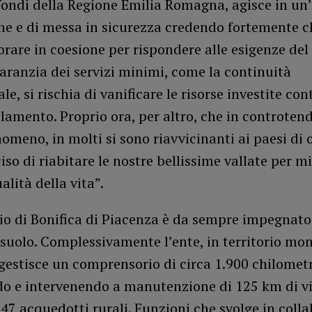
fondi della Regione Emilia Romagna, agisce in un’
ne e di messa in sicurezza credendo fortemente c
rare in coesione per rispondere alle esigenze del t
aranzia dei servizi minimi, come la continuità
ale, si rischia di vanificare le risorse investite co
lamento. Proprio ora, per altro, che in controten
omeno, in molti si sono riavvicinanti ai paesi di o
so di riabitare le nostre bellissime vallate per mi
alità della vita”.
io di Bonifica di Piacenza è da sempre impegnato
 suolo. Complessivamente l’ente, in territorio mo
 gestisce un comprensorio di circa 1.900 chilomet
do e intervenendo a manutenzione di 125 km di via
 47 acquedotti rurali. Funzioni che svolge in coll