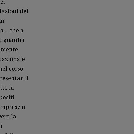
ei
lazioni dei
ni
a , che a
la guardia
temente
pazionale
nel corso
presentanti
ite la
positi
 imprese a
ere la
i