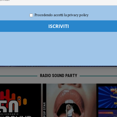
disce i titolari ferendone uno: bloccato e arrestato poco dopo la fuga
2022
Redazione FG
Attualità
Procedendo accetti la privacy policy
spintonando gli altri passeggeri e si dilegua: rintracciato e bloccato poco dopo
RADIO SOUND PARTY