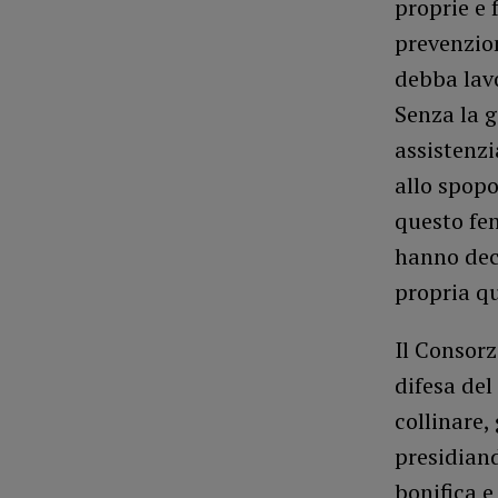
proprie e 
prevenzio
debba lavo
Senza la g
assistenzi
allo spopo
questo fen
hanno deci
propria qu
Il Consorz
difesa del
collinare,
presidian
bonifica e