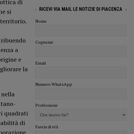
ottica di
RICEVI VIA MAIL LE NOTIZIE DI PIACENZA
he si
erritorio.
Nome
ntribuendo
Cognome
denza a
rigine e
Email
gliorare la
Numero WhatsApp
 nella
ntano-
Professione
ri quadrati
bilità di
Fascia di età
aborazione