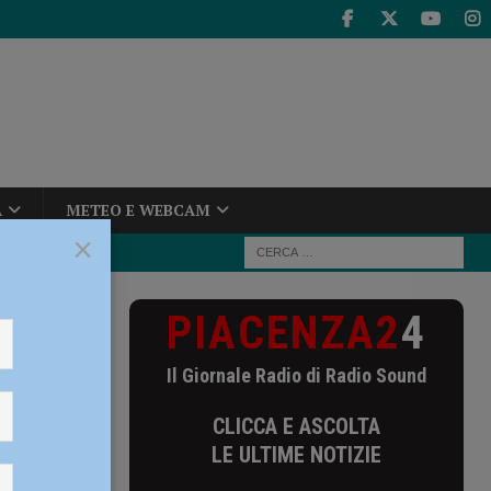
A
METEO E WEBCAM
×
PIACENZA2
4
tone,
Il Giornale Radio di Radio Sound
tone,
CLICCA E ASCOLTA
tutto,
LE ULTIME NOTIZIE