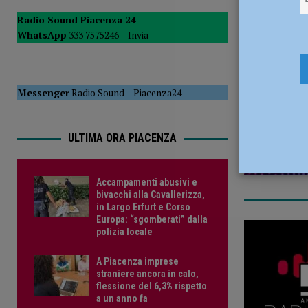
[ 6 Agosto 2026 ]
Scoperto durante il furto in un bar aggre
Radio Sound Piacenza 24
WhatsApp
333 7575246 –
Invia
CRONACA PIACENZA
5 Gennaio 
[ 6 Agosto 2026 ]
Trovato sul treno senza biglietto, fugge 
CRONACA PIACENZA
Messenger
Radio Sound
–
Piacenza24
ULTIMA ORA PIACENZA
Accampamenti abusivi e
bivacchi alla Cavallerizza,
in Largo Erfurt e Corso
Europa: “sgomberati” dalla
polizia locale
A Piacenza imprese
straniere ancora in calo,
flessione del 6,3% rispetto
a un anno fa