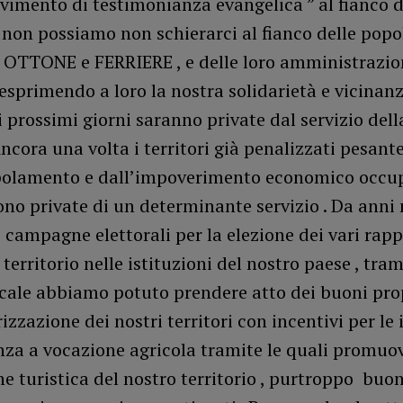
imento di testimonianza evangelica ” al fianco d
 non possiamo non schierarci al fianco delle popo
 OTTONE e FERRIERE , e delle loro amministrazio
sprimendo a loro la nostra solidarietà e vicinanz
i prossimi giorni saranno private dal servizio del
ncora una volta i territori già penalizzati pesan
polamento e dall’impoverimento economico occu
no private di un determinante servizio . Da anni 
e campagne elettorali per la elezione dei vari rap
 territorio nelle istituzioni del nostro paese , tram
cale abbiamo potuto prendere atto dei buoni pro
rizzazione dei nostri territori con incentivi per le
za a vocazione agricola tramite le quali promuov
 turistica del nostro territorio , purtroppo buon