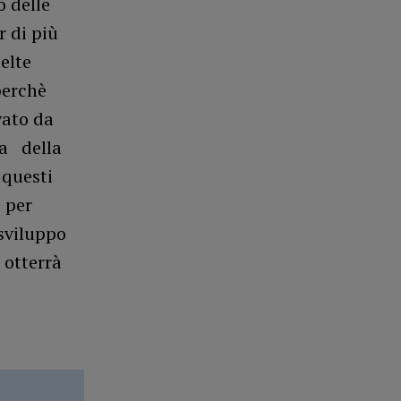
o delle
r di più
elte
perchè
vato da
ca della
 questi
i per
 sviluppo
i otterrà