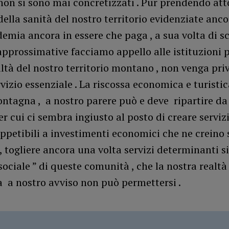
non si sono mai concretizzati . Pur prendendo att
 della sanità del nostro territorio evidenziate anco
emia ancora in essere che paga , a sua volta di sc
approssimative facciamo appello alle istituzioni 
ltà del nostro territorio montano , non venga pri
vizio essenziale . La riscossa economica e turisti
ntagna , a nostro parere può e deve ripartire da
per cui ci sembra ingiusto al posto di creare serviz
ppetibili a investimenti economici che ne creino
, togliere ancora una volta servizi determinanti s
sociale ” di queste comunità , che la nostra realtà
 a nostro avviso non può permettersi .