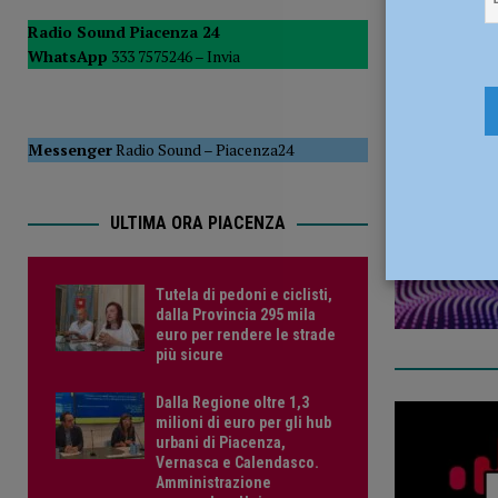
POLITICA
Radio Sound Piacenza 24
intens
WhatsApp
333 7575246 –
Invia
[ 5 Agosto 2026 ]
Caldo estremo e asili nido, Tagliaferri (F
30 Giugno 
Messenger
Radio Sound
–
Piacenza24
ULTIMA ORA PIACENZA
Tutela di pedoni e ciclisti,
dalla Provincia 295 mila
euro per rendere le strade
più sicure
Dalla Regione oltre 1,3
milioni di euro per gli hub
urbani di Piacenza,
Vernasca e Calendasco.
Amministrazione