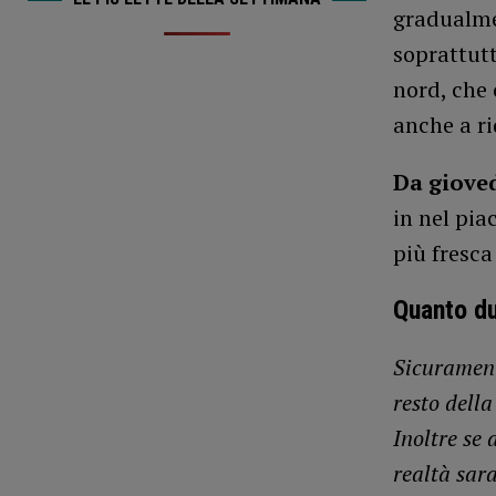
gradualme
soprattutt
nord, che
anche a ri
Da gioved
in nel pia
più fresca
Quanto du
Sicurament
resto dell
Inoltre se 
realtà sar