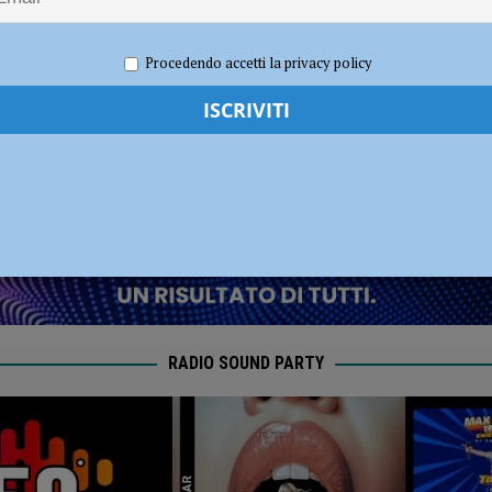
e” – AUDIO
dI): “Verificare subito la situazione nella provincia di Piacenza”
POLITICA
Procedendo accetti la privacy policy
2026
Redazione MC
Attualità
RADIO SOUND PARTY