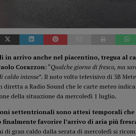
 in arrivo anche nel piacentino, tregua al c
 Paolo Corazzon
: “
Qualche giorno di fresco, ma sar
di caldo intense
”. Il noto volto televisivo di 3B Met
n diretta a Radio Sound che le carte meteo indic
one della situazione da mercoledì 1 luglio.
ioni settentrionali sono attesi temporali che
finalmente favorire l’arrivo di aria più fresc
ni di gran caldo dalla serata di mercoledì si rico