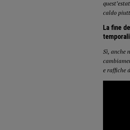
quest’estat
caldo piut
La fine d
temporali
Sì, anche n
cambiament
e raffiche 