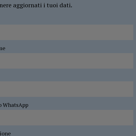
ere aggiornati i tuoi dati.
me
o WhatsApp
sione