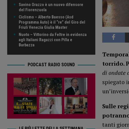
Savino Orazzo è un nuovo difensore
del Fiorenzuola
Ciclismo – Alberto Baesso (Asd
Programma Auto) è il “re” del Giro del
Friuli Venezia Giulia Master
Nuoto – Vittorino da Feltre in evidenza
agli Italiani Ragazzi con Pilla e
Barbazza
Temporali
torrido.
PODCAST RADIO SOUND
di ondate 
spiegato i
un’inversi
Sulle reg
potranno 
tanti gior
LE PIÙ LETTE DELLA SETTIMANA