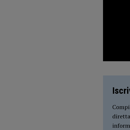
Iscr
Compil
dirett
inform