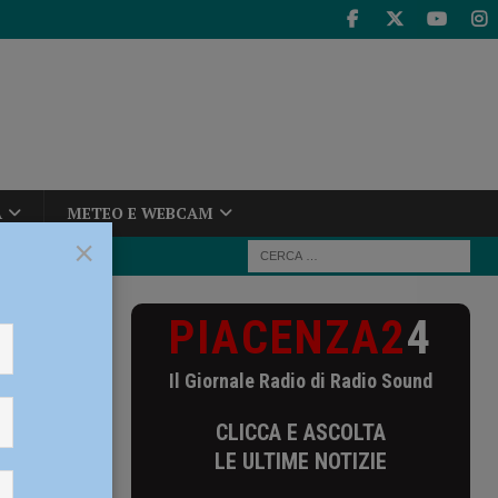
A
METEO E WEBCAM
×
PIACENZA2
4
egua al caldo
tense” – AUDIO
Il Giornale Radio di Radio Sound
tregua
CLICCA E ASCOLTA
e giorno
LE ULTIME NOTIZIE
aldo