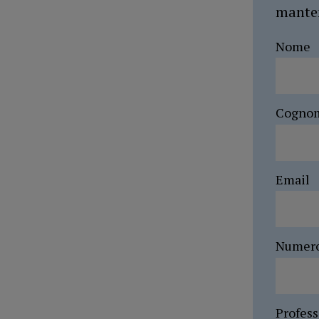
manten
Nome
Cogno
Email
Numer
Profes