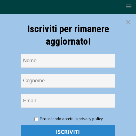
×
Iscriviti per rimanere
aggiornato!
HOME
NOTIZIE
CRONACA PIACENZA
Bettola,
Procedendo accetti la privacy policy
trovato senza vita in un lago di sangue con tagli al collo: indagini in
corso