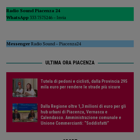
Radio Sound Piacenza 24
WhatsApp
333 7575246 –
Invia
Messenger
Radio Sound
–
Piacenza24
ULTIMA ORA PIACENZA
Tutela di pedoni e ciclisti, dalla Provincia 295
mila euro per rendere le strade più sicure
Dalla Regione oltre 1,3 milioni di euro per gli
hub urbani di Piacenza, Vernasca e
Calendasco. Amministrazione comunale e
Unione Commercianti: “Soddisfatti”